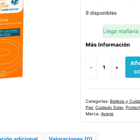
precio
original
9 disponibles
era:
$117,20
Llega mañana
Más Información
Aña
-
+
ca
Protector
Solar
Avene
Fluido
Categorías:
Belleza y Cuid
SPF
Piel
,
Cuidado Solar
,
Protec
50
Marca:
Avene
50
ml
cantidad
ción adicional
Valoraciones (0)