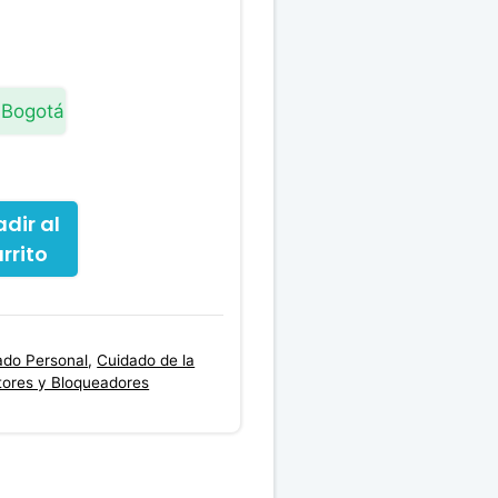
precio
actual
es:
0.00.
$114,500.00.
 Bogotá
dir al
rrito
ado Personal
,
Cuidado de la
tores y Bloqueadores