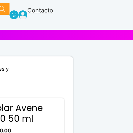
Contacto
E
es y
olar Avene
50 50 ml
El
00.00