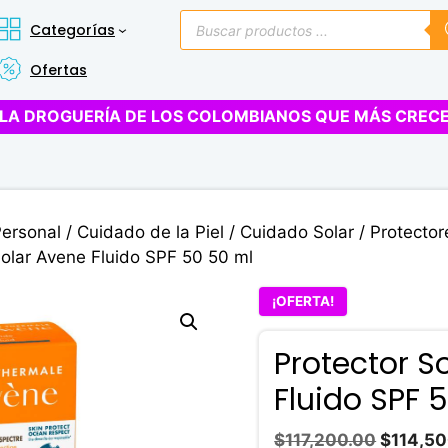
Búsqueda
Categorías
de
productos
Ofertas
LA DROGUERÍA DE LOS COLOMBIANOS QUE MÁS CREC
Personal
/
Cuidado de la Piel
/
Cuidado Solar
/
Protector
Solar Avene Fluido SPF 50 50 ml
¡OFERTA!
Protector S
Fluido SPF 
El
$
117,200.00
$
114,5