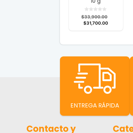
10 g
0
El
$
33,900.00
d
El
precio
$
31,700.00
e
5
precio
original
actual
era:
es:
$33,900.0
$31,700.00
ENTREGA RÁPIDA
Contacto y
Cate