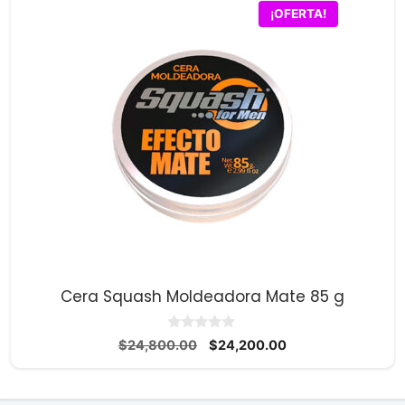
¡OFERTA!
Cera Squash Moldeadora Mate 85 g
0
El
El
$
24,800.00
$
24,200.00
d
precio
precio
e
5
original
actual
era:
es: