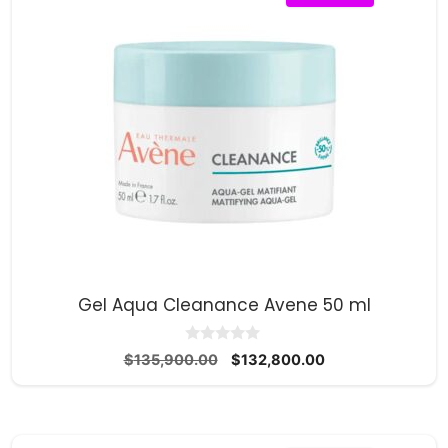
Gel Aqua Cleanance Avene 50 ml
0
El
El
$
135,900.00
$
132,800.00
d
precio
precio
e
5
original
actual
era:
es:
$135,900.00.
$132,800.00.