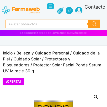
Saltar
Contacto
al
contenido
Búsqueda
de
productos
VENTAS EMPRESARIALES
Inicio
/
Belleza y Cuidado Personal
/
Cuidado de la
Piel
/
Cuidado Solar
/
Protectores y
Bloqueadores
/ Protector Solar Facial Ponds Serum
UV Miracle 30 g
¡OFERTA!