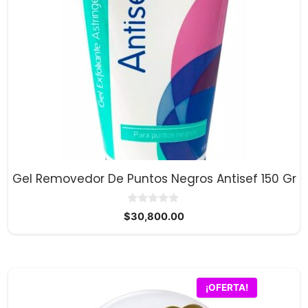
Gel Removedor De Puntos Negros Antisef 150 Gr
0
$
30,800.00
d
e
5
¡OFERTA!