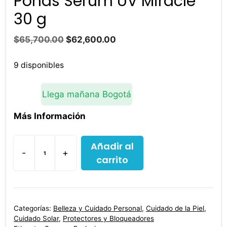
Ponds Serum UV Miracle
30 g
El
El
$
65,700.00
$
62,600.00
precio
precio
original
actual
9 disponibles
era:
es:
$65,700.00.
$62,600.00.
Llega mañana Bogotá
Más Información
Añadir al
-
+
carrito
Protector
Solar
Facial
Ponds
Categorías:
Belleza y Cuidado Personal
,
Cuidado de la Piel
,
Serum
Cuidado Solar
,
Protectores y Bloqueadores