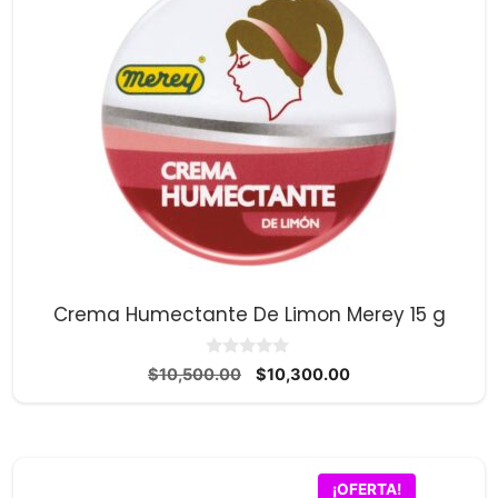
Crema Humectante De Limon Merey 15 g
0
El
El
$
10,500.00
$
10,300.00
d
precio
precio
e
5
original
actual
era:
es:
$10,500.00.
$10,300.00.
¡OFERTA!