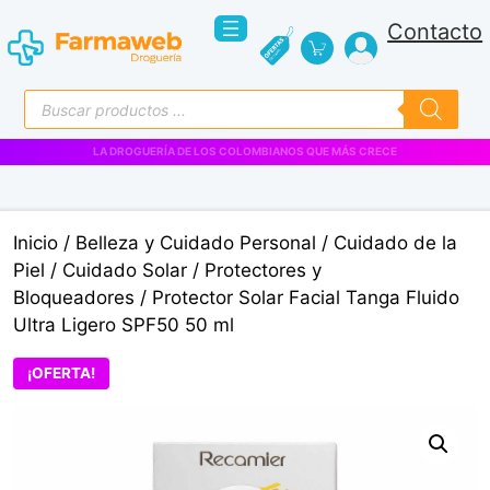
Saltar
Contacto
al
contenido
Búsqueda
de
productos
VENTAS EMPRESARIALES
Inicio
/
Belleza y Cuidado Personal
/
Cuidado de la
Piel
/
Cuidado Solar
/
Protectores y
Bloqueadores
/ Protector Solar Facial Tanga Fluido
Ultra Ligero SPF50 50 ml
¡OFERTA!