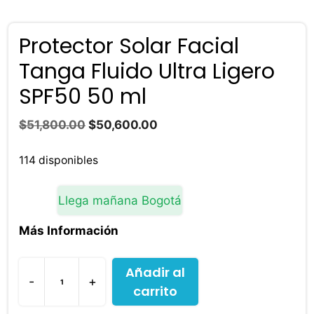
Protector Solar Facial
Tanga Fluido Ultra Ligero
SPF50 50 ml
El
El
$
51,800.00
$
50,600.00
precio
precio
original
actual
114 disponibles
era:
es:
$51,800.00.
$50,600.00.
Llega mañana Bogotá
Más Información
Añadir al
-
+
carrito
Protector
Solar