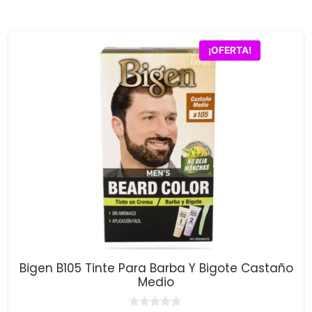
5
original
actual
era:
es:
$8,400.00.
$8,200.00.
¡OFERTA!
Bigen B105 Tinte Para Barba Y Bigote Castaño
Medio