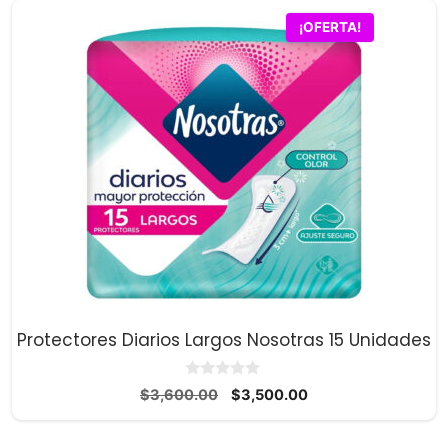
¡OFERTA!
Protectores Diarios Largos Nosotras 15 Unidades
0
El
El
$
3,600.00
$
3,500.00
d
precio
precio
e
5
original
actual