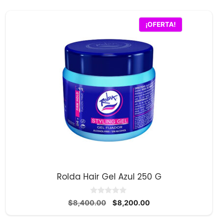
era:
es:
$3,600.00.
$3,500.00.
¡OFERTA!
Rolda Hair Gel Azul 250 G
0
El
El
$
8,400.00
$
8,200.00
d
precio
precio
e