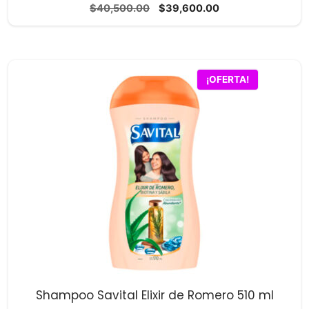
0
El
El
$
40,500.00
$
39,600.00
d
precio
precio
e
5
original
actual
era:
es:
$40,500.00.
$39,600.00.
¡OFERTA!
Shampoo Savital Elixir de Romero 510 ml