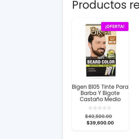
Productos r
¡OFERTA!
Bigen B105 Tinte Para
Barba Y Bigote
Castaño Medio
0
El
$
40,500.00
d
El
precio
$
39,600.00
e
5
precio
original
actual
era: