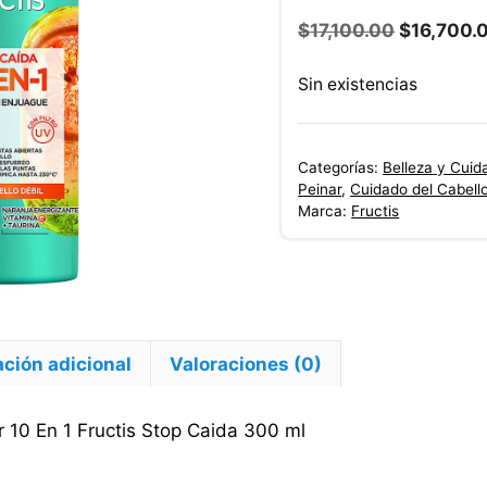
El
$
17,100.00
$
16,700.
precio
original
Sin existencias
era:
$17,100.0
Categorías:
Belleza y Cuid
Peinar
,
Cuidado del Cabell
Marca:
Fructis
ción adicional
Valoraciones (0)
 10 En 1 Fructis Stop Caida 300 ml