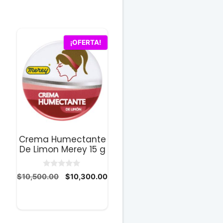
¡OFERTA!
Crema Humectante
De Limon Merey 15 g
0
El
El
$
10,500.00
$
10,300.00
d
precio
precio
e
5
original
actual
era:
es:
00.00.
$10,500.00.
$10,300.00.