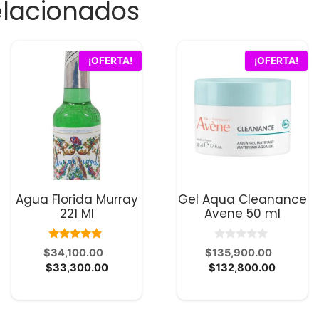
elacionados
¡OFERTA!
¡OFERTA!
Agua Florida Murray
Gel Aqua Cleanance
221 Ml
Avene 50 ml
10.00
0
El
El
$
34,100.00
$
135,900.00
de 5
d
El
precio
El
precio
$
33,300.00
$
132,800.00
e
5
precio
original
precio
original
actual
era:
actual
era:
es:
$34,100.00.
es:
$135,9