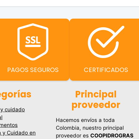
0.
$33,300.00.
$132,80
0.
PAGOS SEGUROS
CERTIFICADOS
gorías
Principal
proveedor
 y cuidado
l
Hacemos envíos a toda
mentos
Colombia, nuestro principal
n y Cuidado en
proveedor es
COOPIDROGRAS