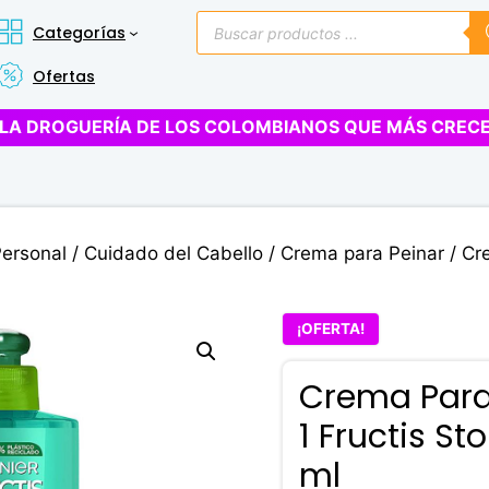
Búsqueda
Categorías
de
productos
Ofertas
LA DROGUERÍA DE LOS COLOMBIANOS QUE MÁS CREC
Personal
/
Cuidado del Cabello
/
Crema para Peinar
/ Cr
¡OFERTA!
Crema Para 
1 Fructis S
ml