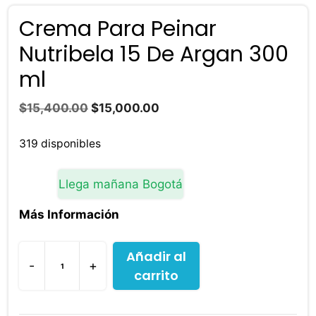
Crema Para Peinar
Nutribela 15 De Argan 300
ml
El
El
$
15,400.00
$
15,000.00
precio
precio
original
actual
319 disponibles
era:
es:
$15,400.00.
$15,000.00.
Llega mañana Bogotá
Más Información
Añadir al
-
+
carrito
Crema
Para
Peinar