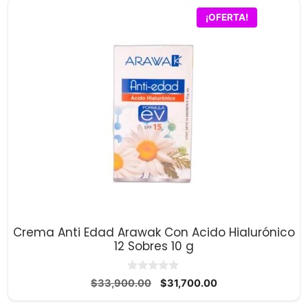
$27,500.00.
$26,700.00.
¡OFERTA!
Crema Anti Edad Arawak Con Acido Hialurónico
12 Sobres 10 g
0
El
El
$
33,900.00
$
31,700.00
d
precio
precio
e