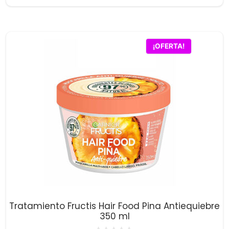
precio
precio
e
5
original
actual
era:
es:
$5,300.00.
$5,200.00.
¡OFERTA!
Tratamiento Fructis Hair Food Pina Antiequiebre
350 ml