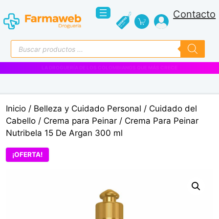
Saltar
Contacto
al
contenido
Búsqueda
de
productos
VENTAS EMPRESARIALES
Inicio
/
Belleza y Cuidado Personal
/
Cuidado del
Cabello
/
Crema para Peinar
/ Crema Para Peinar
Nutribela 15 De Argan 300 ml
¡OFERTA!