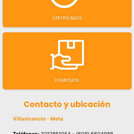
CERTIFICADOS
DOMICILIOS
Contacto y ubicación
Villavicencio - Meta
Teléfonos:
3212861054 - (608) 6604988