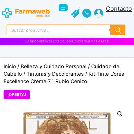
Saltar
Contacto
al
contenido
Búsqueda
de
productos
VENTAS EMPRESARIALES
Inicio
/
Belleza y Cuidado Personal
/
Cuidado del
Cabello
/
Tinturas y Decolorantes
/ Kit Tinte L’oréal
Excellence Creme 7.1 Rubio Cenizo
¡OFERTA!