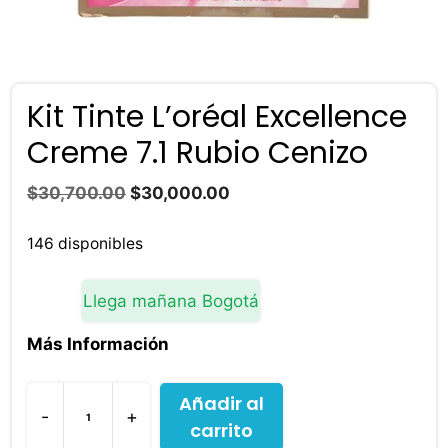
Kit Tinte L’oréal Excellence
Creme 7.1 Rubio Cenizo
El
El
$
30,700.00
$
30,000.00
precio
precio
original
actual
146 disponibles
era:
es:
$30,700.00.
$30,000.00.
Llega mañana Bogotá
Más Información
Añadir al
-
+
carrito
Kit