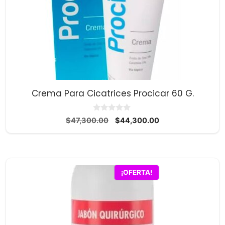
Crema Para Cicatrices Procicar 60 G.
0
El
El
$
47,300.00
$
44,300.00
d
precio
precio
e
5
original
actual
era:
es:
$47,300.00.
$44,300.00.
¡OFERTA!