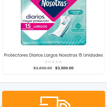
Protectores Diarios Largos Nosotras 15 Unidades
0
El
El
$
3,600.00
$
3,500.00
d
precio
precio
e
5
original
actual
era:
es:
$3,600.00.
$3,500.00.