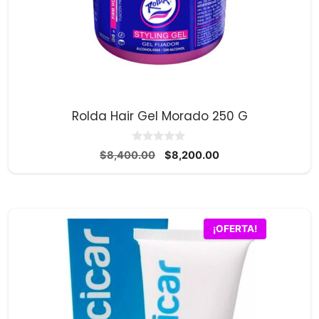
Rolda Hair Gel Morado 250 G
0
El
El
$
8,400.00
$
8,200.00
d
precio
precio
e
5
original
actual
era:
es:
$8,400.00.
$8,200.00.
¡OFERTA!