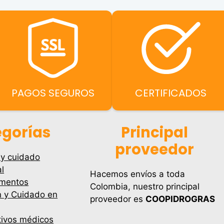
PAGOS SEGUROS
CERTIFICADOS
gorías
Principal
proveedor
 y cuidado
l
Hacemos envíos a toda
mentos
Colombia, nuestro principal
n y Cuidado en
proveedor es
COOPIDROGRAS
tivos médicos