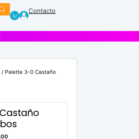
Contacto
E
/ Palette 3-0 Castaño
 Castaño
ubos
El
.00