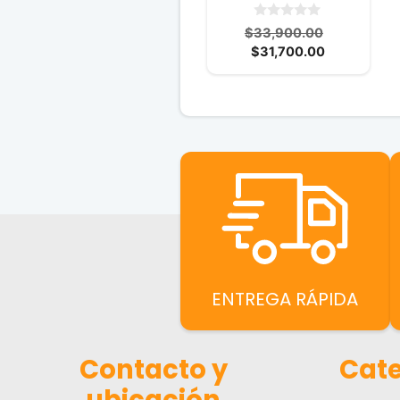
0
El
$
33,900.00
d
El
precio
$
31,700.00
e
5
precio
original
actual
era:
es:
$33,900.0
$31,700.00
ENTREGA RÁPIDA
Contacto y
Cate