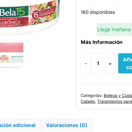
precio
original
160 disponibles
era:
$10,600.
Llega mañana
Más Información
Aña
-
+
ca
Tratamiento
Nutribela
Pro
Hialurónico
Categorías:
Belleza y Cuid
180
Cabello
,
Tratamientos para
Ml
cantidad
ción adicional
Valoraciones (0)