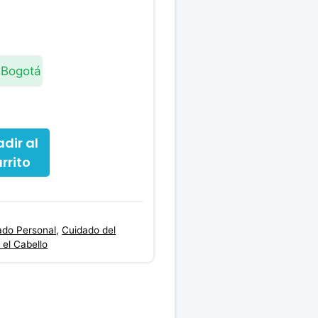
precio
actual
es:
00.
$10,400.00.
 Bogotá
dir al
rrito
ado Personal
,
Cuidado del
 el Cabello