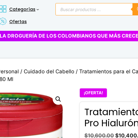
Búsqueda
Categorías
de
productos
Ofertas
LA DROGUERÍA DE LOS COLOMBIANOS QUE MÁS CREC
Personal
/
Cuidado del Cabello
/
Tratamientos para el Ca
180 Ml
¡OFERTA!
Tratamiento
Pro Hialuró
El
$
10,600.00
$
10,400