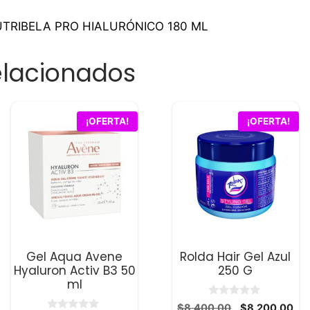
UTRIBELA PRO HIALURÓNICO 180 ML
elacionados
¡OFERTA!
¡OFERTA!
Gel Aqua Avene
Rolda Hair Gel Azul
Hyaluron Activ B3 50
250 G
ml
0
El
El
$
8,400.00
$
8,200.00