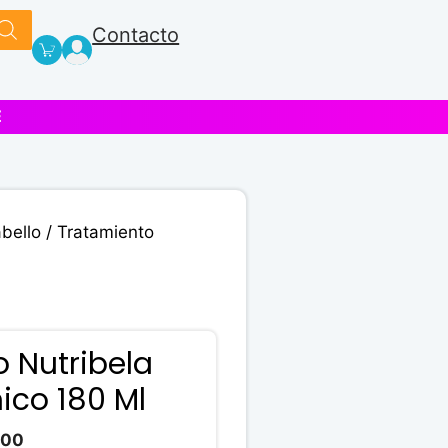
Contacto
E
bello
/ Tratamiento
 Nutribela
nico 180 Ml
El
.00