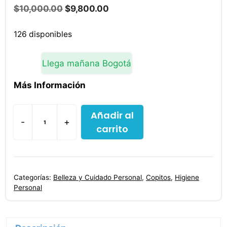
El
El
$
10,000.00
$
9,800.00
precio
precio
original
actual
126 disponibles
era:
es:
$10,000.00.
$9,800.00.
Llega mañana Bogotá
Más Información
Añadir al
-
+
carrito
Copitos
Biodegradables
Pague
50
Categorías:
Belleza y Cuidado Personal
,
Copitos
,
Higiene
Lleve
Personal
80
Mk
cantidad