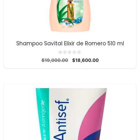
Shampoo Savital Elixir de Romero 510 ml
0
El
El
$
19,000.00
$
18,600.00
d
precio
precio
e
5
original
actual
era:
es:
$19,000.00.
$18,600.00.