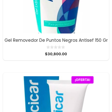
Gel Removedor De Puntos Negros Antisef 150 Gr
0
$
30,800.00
d
e
5
¡OFERTA!