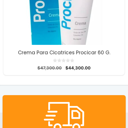
Crema Para Cicatrices Procicar 60 G.
0
El
El
$
47,300.00
$
44,300.00
d
precio
precio
e
5
original
actual
era:
es:
$47,300.00.
$44,300.00.