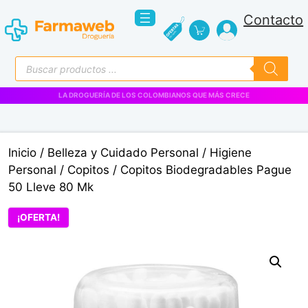
Saltar
Contacto
al
contenido
Búsqueda
de
productos
VENTAS EMPRESARIALES
Inicio
/
Belleza y Cuidado Personal
/
Higiene
Personal
/
Copitos
/ Copitos Biodegradables Pague
50 Lleve 80 Mk
¡OFERTA!