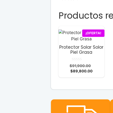
Productos r
¡OFERTA!
Protector Solar Solor
Piel Grasa
0
El
$
91,900.00
d
El
precio
$
89,800.00
e
5
precio
original
actual
era:
es:
$91,900.0
$89,800.0