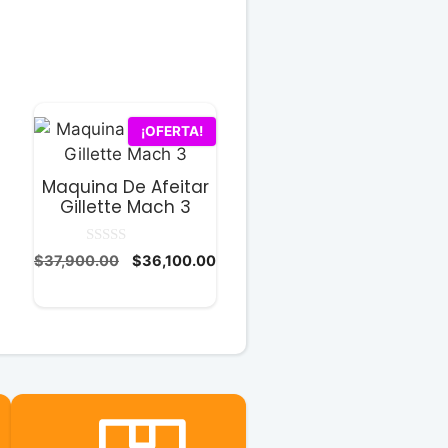
¡OFERTA!
Maquina De Afeitar
Gillette Mach 3
0
El
El
$
37,900.00
$
36,100.00
d
cio
precio
precio
e
5
ual
original
actual
era:
es:
200.00.
$37,900.00.
$36,100.00.