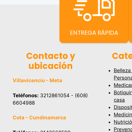
ENTREGA RÁPIDA
Contacto y
Cate
ubicación
Belleza
Persona
Villavicencio - Meta
Medica
Botiquí
Teléfonos:
3212861054 - (608)
casa
6604988
Disposi
Medicin
Cota - Cundinamarca
Nutrici
Prevenc