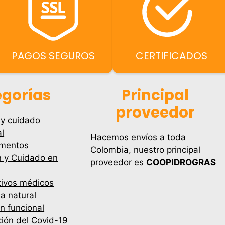
PAGOS SEGUROS
CERTIFICADOS
gorías
Principal
proveedor
 y cuidado
l
Hacemos envíos a toda
mentos
Colombia, nuestro principal
n y Cuidado en
proveedor es
COOPIDROGRAS
tivos médicos
a natural
ón funcional
ión del Covid-19