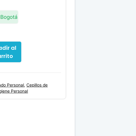
 Bogotá
dir al
rrito
ado Personal
,
Cepillos de
giene Personal