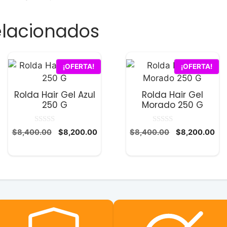
elacionados
¡OFERTA!
¡OFERTA!
Rolda Hair Gel Azul
Rolda Hair Gel
250 G
Morado 250 G
0
0
El
El
El
El
$
8,400.00
$
8,200.00
$
8,400.00
$
8,200.00
d
d
precio
precio
precio
pre
e
e
5
5
original
actual
original
act
era:
es:
era:
es:
0.
$8,400.00.
$8,200.00.
$8,400.00.
$8,
0.