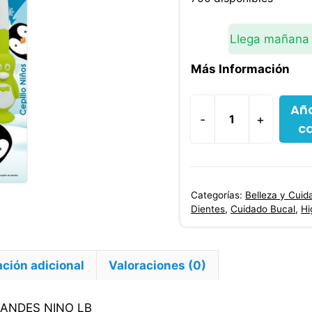
Llega mañana
Más Información
Aña
-
+
ca
Cepillo
Dental
Andes
Nino
Categorías:
Belleza y Cuid
Lb
Dientes
,
Cuidado Bucal
,
Hi
cantidad
ción adicional
Valoraciones (0)
 ANDES NINO LB