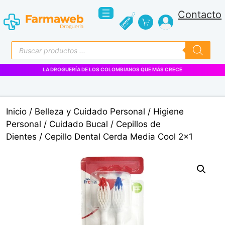
Saltar
Contacto
al
contenido
Búsqueda
de
productos
LA DROGUERÍA DE LOS COLOMBIANOS QUE MÁS CRECE
Inicio
/
Belleza y Cuidado Personal
/
Higiene
Personal
/
Cuidado Bucal
/
Cepillos de
Dientes
/ Cepillo Dental Cerda Media Cool 2×1