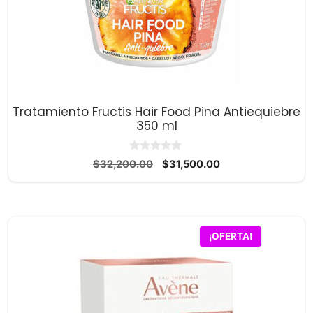
Tratamiento Fructis Hair Food Pina Antiequiebre
350 ml
0
El
El
$
32,200.00
$
31,500.00
d
precio
precio
e
5
original
actual
era:
es:
$32,200.00.
$31,500.00.
¡OFERTA!