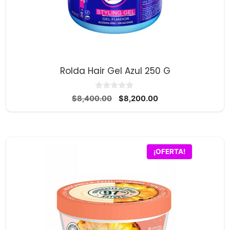
Rolda Hair Gel Azul 250 G
0
El
El
$
8,400.00
$
8,200.00
d
precio
precio
e
5
original
actual
era:
es:
$8,400.00.
$8,200.00.
¡OFERTA!