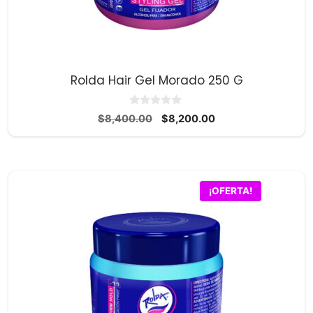
Rolda Hair Gel Morado 250 G
0
El
El
$
8,400.00
$
8,200.00
d
precio
precio
e
5
original
actual
era:
es:
$8,400.00.
$8,200.00.
¡OFERTA!