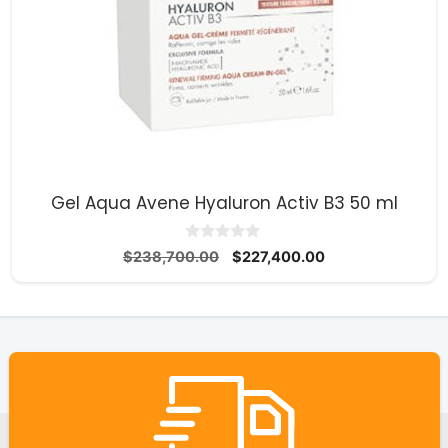
Gel Aqua Avene Hyaluron Activ B3 50 ml
0
El
El
$
238,700.00
$
227,400.00
d
precio
precio
e
5
original
actual
era:
es:
$238,700.00.
$227,400.00.