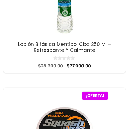
Loción Bifásica Menticol Cbd 250 Ml –
Refrescante Y Calmante
0
El
El
$
28,600.00
$
27,900.00
d
precio
precio
e
5
original
actual
era:
es:
$28,600.00.
$27,900.00.
¡OFERTA!