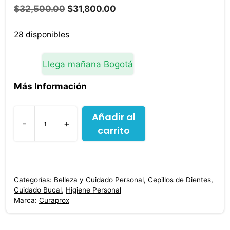
El
El
$
32,500.00
$
31,800.00
precio
precio
original
actual
28 disponibles
era:
es:
$32,500.00.
$31,800.00.
Llega mañana Bogotá
Más Información
Añadir al
-
+
carrito
Cepillo
Dental
Curaprox
3960
Categorías:
Belleza y Cuidado Personal
,
Cepillos de Dientes
,
Super
Cuidado Bucal
,
Higiene Personal
Soft
Marca:
Curaprox
cantidad