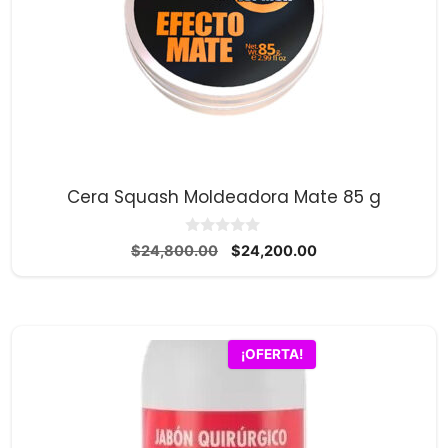
Cera Squash Moldeadora Mate 85 g
0
El
El
$
24,800.00
$
24,200.00
d
precio
precio
e
5
original
actual
era:
es:
$24,800.00.
$24,200.00.
¡OFERTA!