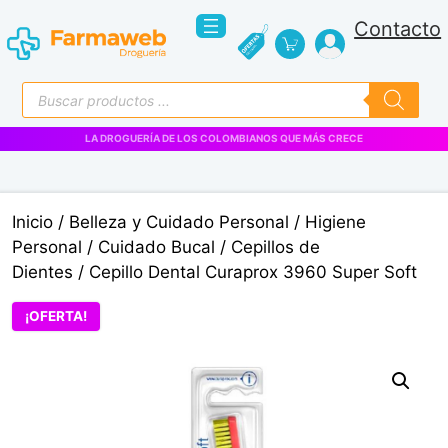
Saltar
Contacto
al
contenido
Búsqueda
de
productos
LA DROGUERÍA DE LOS COLOMBIANOS QUE MÁS CRECE
Inicio
/
Belleza y Cuidado Personal
/
Higiene
Personal
/
Cuidado Bucal
/
Cepillos de
Dientes
/ Cepillo Dental Curaprox 3960 Super Soft
¡OFERTA!