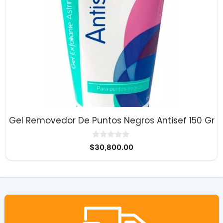
Gel Removedor De Puntos Negros Antisef 150 Gr
0
$
30,800.00
d
e
5