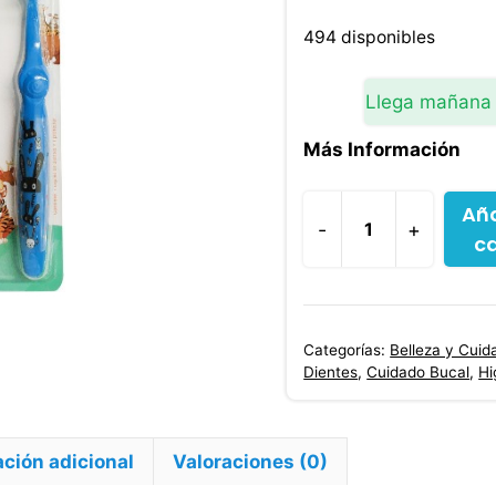
494 disponibles
Llega mañana
Más Información
Aña
-
+
ca
Cepillo
Dental
Wholefresh
Mundo
Categorías:
Belleza y Cuid
Animal
Dientes
,
Cuidado Bucal
,
Hi
cantidad
ción adicional
Valoraciones (0)