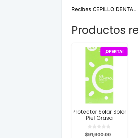
Recibes CEPILLO DENT
Productos r
¡OFERTA!
Protector Solar Solor
Piel Grasa
0
El
$
91,900.00
d