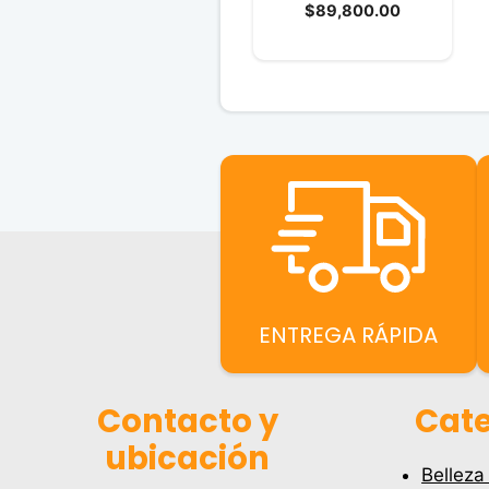
El
precio
$
89,800.00
e
5
precio
original
actual
era:
es:
$91,900.0
$89,800.0
ENTREGA RÁPIDA
Contacto y
Cate
ubicación
Belleza