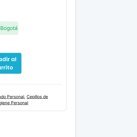
 Bogotá
dir al
rrito
ado Personal
,
Cepillos de
giene Personal