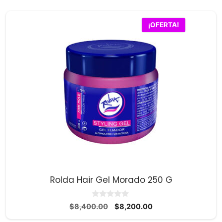
era:
es:
$37,900.00.
$36,100.00.
¡OFERTA!
Rolda Hair Gel Morado 250 G
0
El
El
$
8,400.00
$
8,200.00
d
precio
precio
e