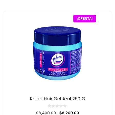
5
original
actual
era:
es:
$8,400.00.
$8,200.00.
¡OFERTA!
Rolda Hair Gel Azul 250 G
0
El
El
$
8,400.00
$
8,200.00
d