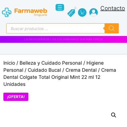
Saltar
Contacto
al
contenido
Búsqueda
de
productos
VENTAS EMPRESARIALES
Inicio
/
Belleza y Cuidado Personal
/
Higiene
Personal
/
Cuidado Bucal
/
Crema Dental
/ Crema
Dental Colgate Total Original Mint 22 ml 12
Unidades
¡OFERTA!