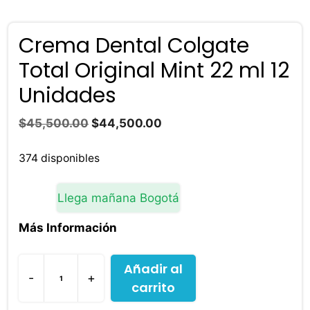
Crema Dental Colgate
Total Original Mint 22 ml 12
Unidades
El
El
$
45,500.00
$
44,500.00
precio
precio
original
actual
374 disponibles
era:
es:
$45,500.00.
$44,500.00.
Llega mañana Bogotá
Más Información
Añadir al
-
+
carrito
Crema
Dental