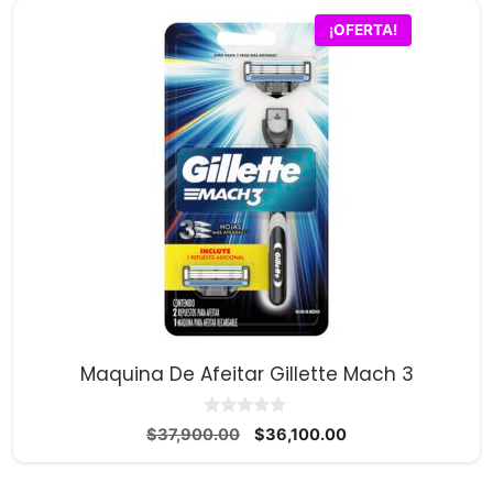
¡OFERTA!
Maquina De Afeitar Gillette Mach 3
0
El
El
$
37,900.00
$
36,100.00
d
precio
precio
e
5
original
actual