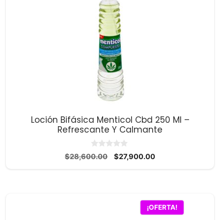
Loción Bifásica Menticol Cbd 250 Ml –
Refrescante Y Calmante
0
El
El
$
28,600.00
$
27,900.00
d
precio
precio
e
5
original
actual
era:
es:
$28,600.00.
$27,900.00.
¡OFERTA!