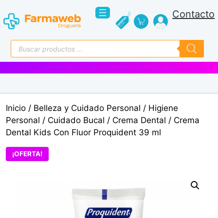
Saltar
Contacto
al
contenido
Búsqueda
de
productos
VENTAS EMPRESARIALES
Inicio
/
Belleza y Cuidado Personal
/
Higiene
Personal
/
Cuidado Bucal
/
Crema Dental
/ Crema
Dental Kids Con Fluor Proquident 39 ml
¡OFERTA!