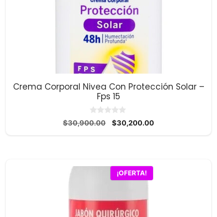
Crema Corporal Nivea Con Protección Solar –
Fps 15
0
El
El
$
30,900.00
$
30,200.00
d
precio
precio
e
5
original
actual
era:
es:
$30,900.00.
$30,200.00.
¡OFERTA!