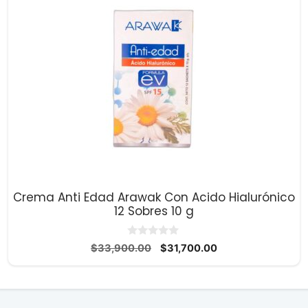
Crema Anti Edad Arawak Con Acido Hialurónico
12 Sobres 10 g
0
El
El
$
33,900.00
$
31,700.00
d
precio
precio
e
5
original
actual
era:
es:
$33,900.00.
$31,700.00.