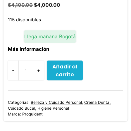
El
El
$
4,100.00
$
4,000.00
precio
precio
original
actual
115 disponibles
era:
es:
$4,100.00.
$4,000.00.
Llega mañana Bogotá
Más Información
Añadir al
-
+
carrito
Crema
Dental
Kids
Con
Categorías:
Belleza y Cuidado Personal
,
Crema Dental
,
Fluor
Cuidado Bucal
,
Higiene Personal
Proquident
Marca:
Proquident
39
ml