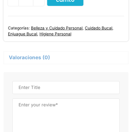
Bucal
Wholefresh
Cuidado
Categorías:
Belleza y Cuidado Personal
,
Cuidado Bucal
,
Total
Enjuague Bucal
,
Higiene Personal
500
Ml
cantidad