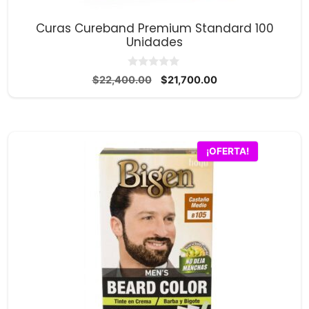
Curas Cureband Premium Standard 100
Unidades
0
El
El
$
22,400.00
$
21,700.00
d
precio
precio
e
5
original
actual
era:
es:
$22,400.00.
$21,700.00.
¡OFERTA!