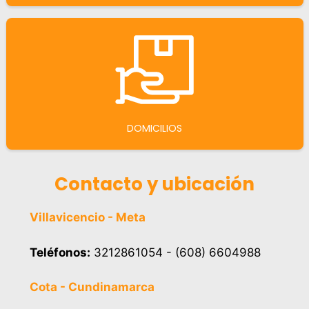
DOMICILIOS
Contacto y ubicación
Villavicencio - Meta
Teléfonos:
3212861054 - (608) 6604988
Cota - Cundinamarca