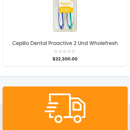
Cepillo Dental Proactive 2 Und Wholefresh
0
$
22,300.00
d
e
5