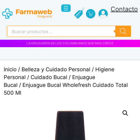
Saltar
Contacto
al
contenido
Búsqueda
de
productos
VENTAS EMPRESARIALES
Inicio
/
Belleza y Cuidado Personal
/
Higiene
Personal
/
Cuidado Bucal
/
Enjuague
Bucal
/ Enjuague Bucal Wholefresh Cuidado Total
500 Ml