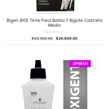
Bigen B105 Tinte Para Barba Y Bigote Castaño
Medio
0
El
El
$
40,500.00
$
39,600.00
d
precio
precio
e
5
original
actual
era:
es:
$40,500.00.
$39,600.00.
¡OFERTA!