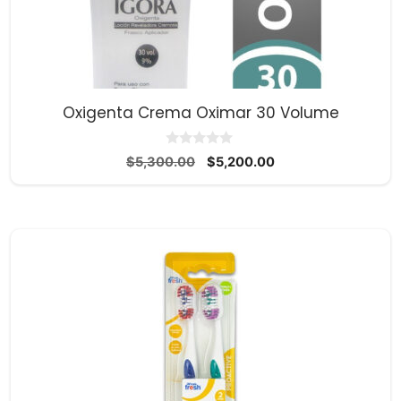
Oxigenta Crema Oximar 30 Volume
0
El
El
$
5,300.00
$
5,200.00
d
precio
precio
e
5
original
actual
era:
es:
$5,300.00.
$5,200.00.