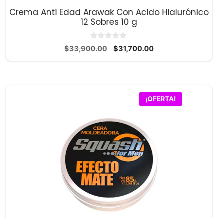
Crema Anti Edad Arawak Con Acido Hialurónico
12 Sobres 10 g
0
El
El
$
33,900.00
$
31,700.00
d
precio
precio
e
5
original
actual
era:
es:
$33,900.00.
$31,700.00.
¡OFERTA!