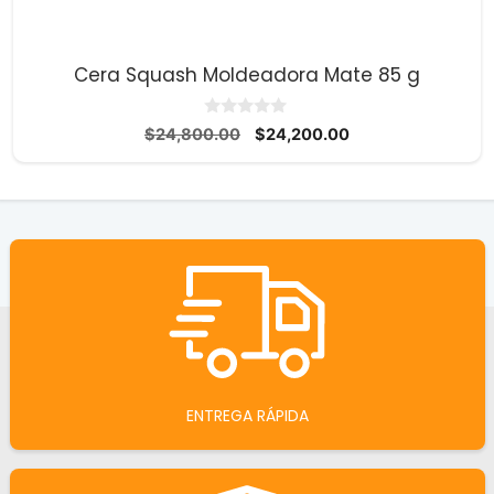
Cera Squash Moldeadora Mate 85 g
0
El
El
$
24,800.00
$
24,200.00
d
precio
precio
e
5
original
actual
era:
es:
$24,800.00.
$24,200.00.
ENTREGA RÁPIDA