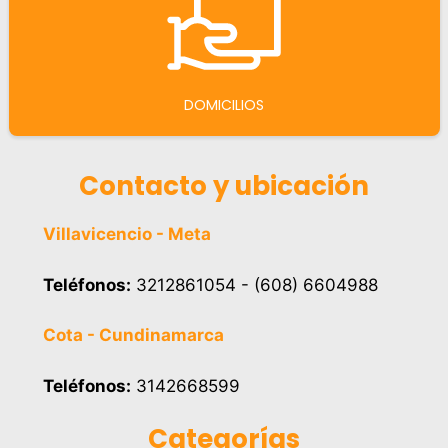
DOMICILIOS
Contacto y ubicación
Villavicencio - Meta
Teléfonos:
3212861054 - (608) 6604988
Cota - Cundinamarca
Teléfonos:
3142668599
Categorías