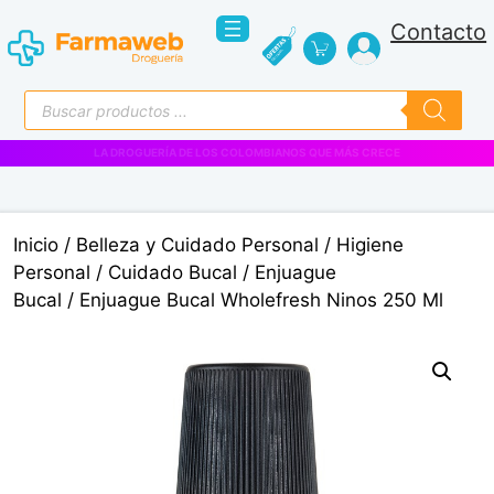
Saltar
Contacto
al
contenido
Búsqueda
de
productos
VENTAS EMPRESARIALES
Inicio
/
Belleza y Cuidado Personal
/
Higiene
Personal
/
Cuidado Bucal
/
Enjuague
Bucal
/ Enjuague Bucal Wholefresh Ninos 250 Ml