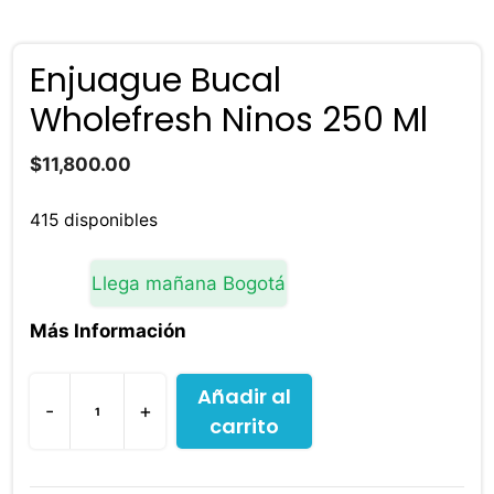
Enjuague Bucal
Wholefresh Ninos 250 Ml
$
11,800.00
415 disponibles
Llega mañana Bogotá
Más Información
Añadir al
-
+
carrito
Enjuague
Bucal
Wholefresh