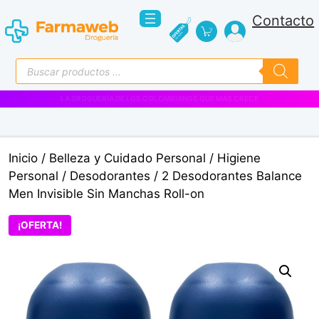
Saltar
Contacto
al
contenido
Búsqueda
de
productos
VENTAS EMPRESARIALES
Inicio
/
Belleza y Cuidado Personal
/
Higiene
Personal
/
Desodorantes
/ 2 Desodorantes Balance
Men Invisible Sin Manchas Roll-on
¡OFERTA!