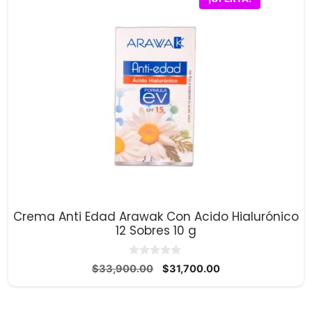
Crema Anti Edad Arawak Con Acido Hialurónico
12 Sobres 10 g
0
El
El
$
33,900.00
$
31,700.00
d
precio
precio
e
5
original
actual
era:
es: