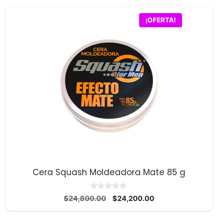
$33,900.00.
$31,700.00.
¡OFERTA!
Cera Squash Moldeadora Mate 85 g
0
El
El
$
24,800.00
$
24,200.00
d
precio
precio
e
5