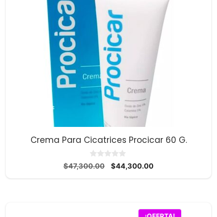
Crema Para Cicatrices Procicar 60 G.
0
El
El
$
47,300.00
$
44,300.00
d
precio
precio
e
5
original
actual
era:
es:
$47,300.00.
$44,300.00.
¡OFERTA!