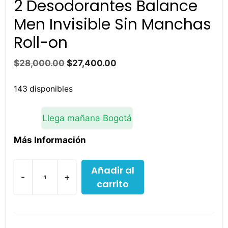
2 Desodorantes Balance
Men Invisible Sin Manchas
Roll-on
El
El
$
28,000.00
$
27,400.00
precio
precio
original
actual
143 disponibles
era:
es:
$28,000.00.
$27,400.00.
Llega mañana Bogotá
Más Información
Añadir al
-
+
carrito
2
Desodorantes
Balance
Men