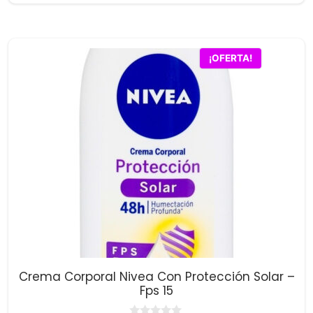
precio
precio
e
5
original
actual
era:
es:
$27,500.00.
$26,700.00.
¡OFERTA!
Crema Corporal Nivea Con Protección Solar –
Fps 15