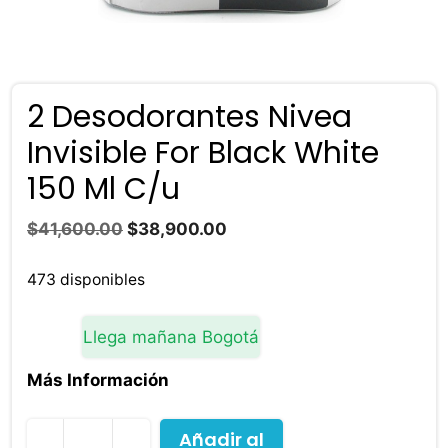
2 Desodorantes Nivea
Invisible For Black White
150 Ml C/u
El
El
$
41,600.00
$
38,900.00
precio
precio
original
actual
473 disponibles
era:
es:
$41,600.00.
$38,900.00.
Llega mañana Bogotá
Más Información
Añadir al