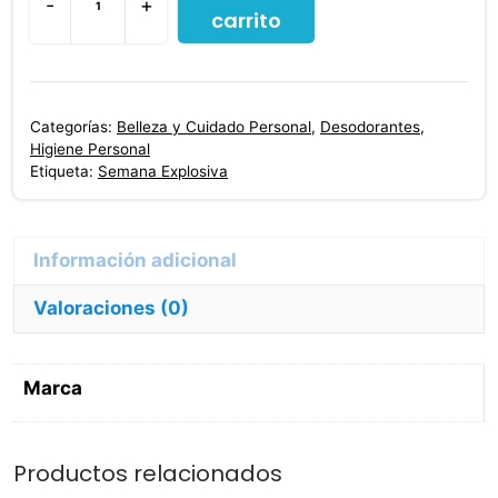
-
+
carrito
2
Desodorantes
Nivea
Invisible
Categorías:
Belleza y Cuidado Personal
,
Desodorantes
,
For
Higiene Personal
Black
Etiqueta:
Semana Explosiva
White
150
Ml
C/u
Valoraciones (0)
cantidad
Marca
Productos relacionados