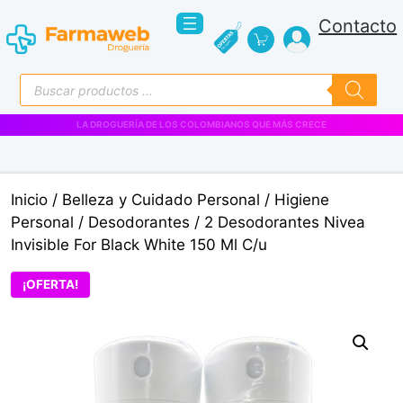
Saltar
Contacto
al
contenido
Búsqueda
de
productos
Inicio
/
Belleza y Cuidado Personal
/
Higiene
Personal
/
Desodorantes
/ 2 Desodorantes Nivea
Invisible For Black White 150 Ml C/u
¡OFERTA!