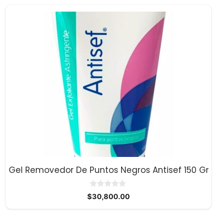
Gel Removedor De Puntos Negros Antisef 150 Gr
0
$
30,800.00
d
e
5