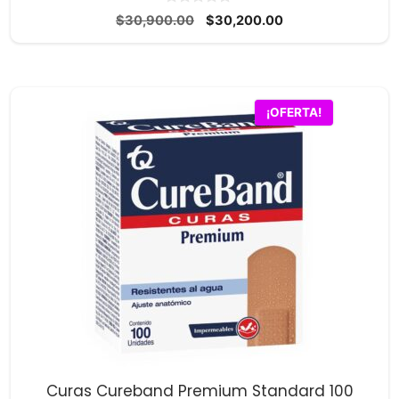
0
El
El
$
30,900.00
$
30,200.00
d
precio
precio
e
5
original
actual
era:
es:
$30,900.00.
$30,200.00.
¡OFERTA!
Curas Cureband Premium Standard 100