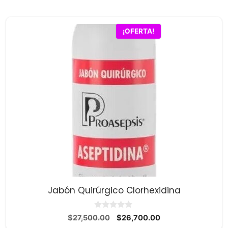
¡OFERTA!
Jabón Quirúrgico Clorhexidina
0
El
El
$
27,500.00
$
26,700.00
d