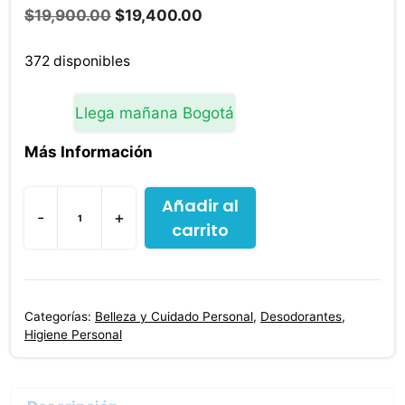
El
El
$
19,900.00
$
19,400.00
precio
precio
original
actual
372 disponibles
era:
es:
$19,900.00.
$19,400.00.
Llega mañana Bogotá
Más Información
Añadir al
-
+
carrito
Desodorante
Axe
Ice
Chill
Categorías:
Belleza y Cuidado Personal
,
Desodorantes
,
Seco
Higiene Personal
Barra
50
Gr