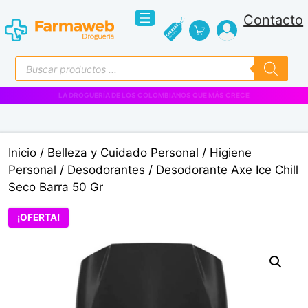
Saltar
Contacto
al
contenido
Búsqueda
de
productos
VENTAS EMPRESARIALES
Inicio
/
Belleza y Cuidado Personal
/
Higiene
Personal
/
Desodorantes
/ Desodorante Axe Ice Chill
Seco Barra 50 Gr
¡OFERTA!