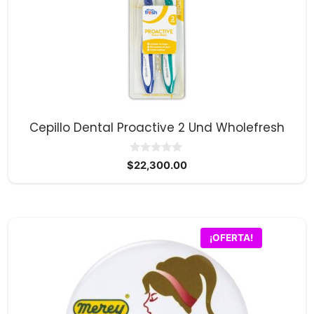
Cepillo Dental Proactive 2 Und Wholefresh
0
$
22,300.00
d
e
5
¡OFERTA!