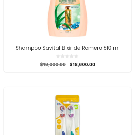
Shampoo Savital Elixir de Romero 510 ml
0
El
El
$
19,000.00
$
18,600.00
d
precio
precio
e
5
original
actual
era:
es:
$19,000.00.
$18,600.00.