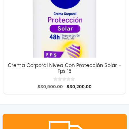
Crema Corporal Nivea Con Protección Solar –
Fps 15
0
El
El
$
30,900.00
$
30,200.00
d
precio
precio
e
5
original
actual
era:
es:
$30,900.00.
$30,200.00.