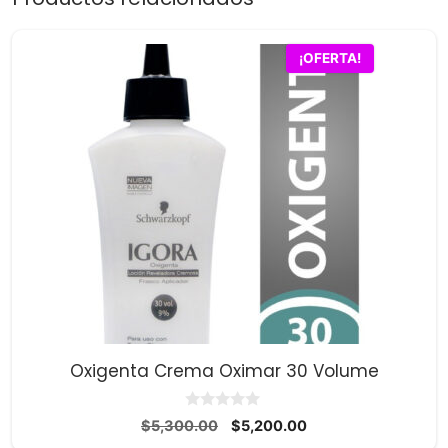
¡OFERTA!
Oxigenta Crema Oximar 30 Volume
0
El
El
$
5,300.00
$
5,200.00
d
precio
precio
e