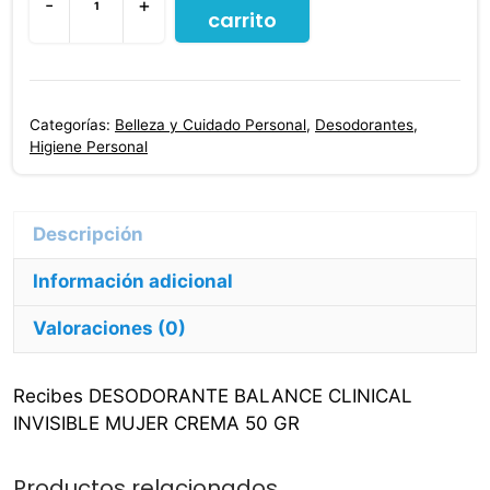
-
+
carrito
Desodorante
Balance
Clinical
Invisible
Categorías:
Belleza y Cuidado Personal
,
Desodorantes
,
Mujer
Higiene Personal
Crema
50
Gr
cantidad
Información adicional
Valoraciones (0)
Recibes DESODORANTE BALANCE CLINICAL
INVISIBLE MUJER CREMA 50 GR
Productos relacionados