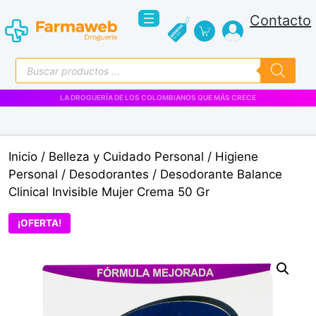
Saltar
Contacto
al
contenido
Búsqueda
de
productos
VENTAS EMPRESARIALES
Inicio
/
Belleza y Cuidado Personal
/
Higiene
Personal
/
Desodorantes
/ Desodorante Balance
Clinical Invisible Mujer Crema 50 Gr
¡OFERTA!