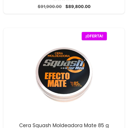
0
El
El
$
91,900.00
$
89,800.00
d
precio
precio
e
5
original
actual
era:
es:
$91,900.00.
$89,800.00.
¡OFERTA!
Cera Squash Moldeadora Mate 85 g