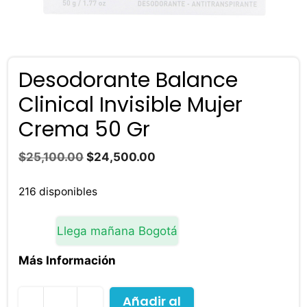
Desodorante Balance
Clinical Invisible Mujer
Crema 50 Gr
El
El
$
25,100.00
$
24,500.00
precio
precio
original
actual
216 disponibles
era:
es:
$25,100.00.
$24,500.00.
Llega mañana Bogotá
Más Información
Añadir al