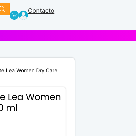
Contacto
E
te Lea Women Dry Care
te Lea Women
0 ml