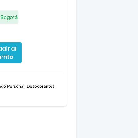
 Bogotá
dir al
rrito
ado Personal
,
Desodorantes
,