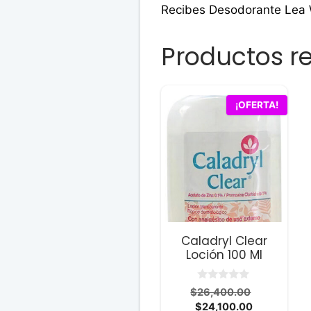
Recibes Desodorante Lea
Productos r
¡OFERTA!
Caladryl Clear
Loción 100 Ml
0
El
$
26,400.00
d
El
precio
$
24,100.00
e