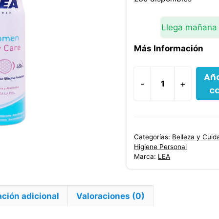
Llega mañana
Más Información
Aña
-
+
ca
Desodorante
Lea
Women
Dry
Categorías:
Belleza y Cuid
Care
Higiene Personal
150
Marca:
LEA
ml
cantidad
ción adicional
Valoraciones (0)