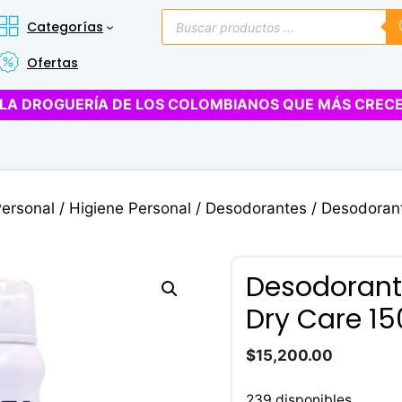
Búsqueda
Categorías
de
productos
Ofertas
LA DROGUERÍA DE LOS COLOMBIANOS QUE MÁS CREC
Personal
/
Higiene Personal
/
Desodorantes
/ Desodoran
Desodoran
Dry Care 15
$
15,200.00
239 disponibles