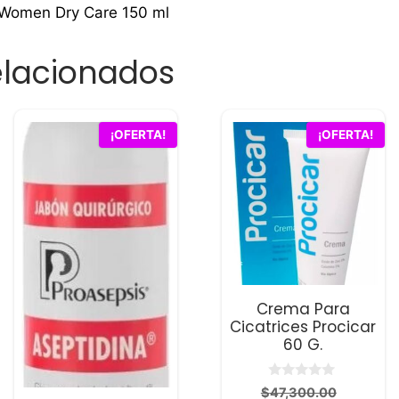
 Women Dry Care 150 ml
elacionados
¡OFERTA!
¡OFERTA!
Crema Para
Cicatrices Procicar
60 G.
0
El
$
47,300.00