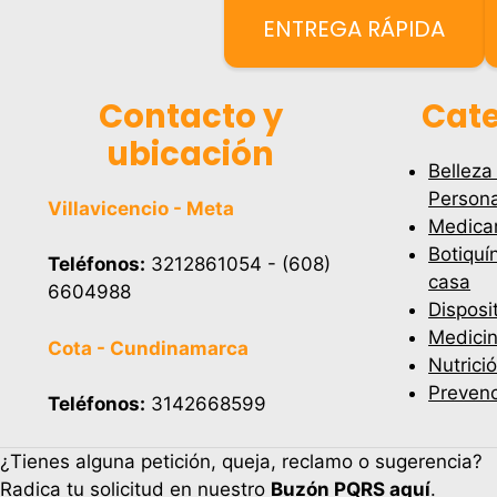
ENTREGA RÁPIDA
Contacto y
Cate
ubicación
Belleza
Persona
Villavicencio - Meta
Medica
Botiquí
Teléfonos:
3212861054 - (608)
casa
6604988
Disposi
Medicin
Cota - Cundinamarca
Nutrici
Prevenc
Teléfonos:
3142668599
¿Tienes alguna petición, queja, reclamo o sugerencia?
Radica tu solicitud en nuestro
Buzón PQRS aquí
.