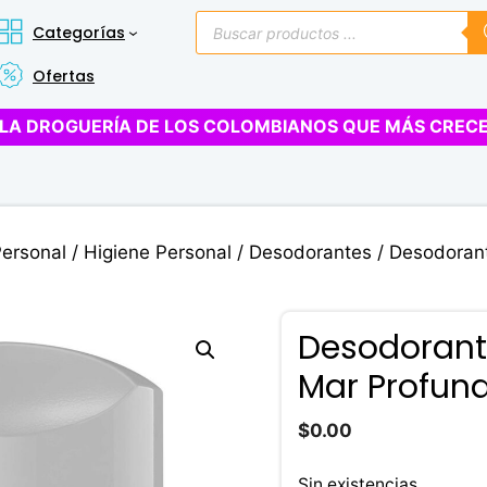
Búsqueda
Categorías
de
productos
Ofertas
LA DROGUERÍA DE LOS COLOMBIANOS QUE MÁS CREC
Personal
/
Higiene Personal
/
Desodorantes
/ Desodorant
Desodorant
Mar Profund
$
0.00
Sin existencias