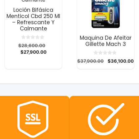
Loción Bifásica
Menticol Cbd 250 Ml
– Refrescante Y
Calmante
Maquina De Afeitar
Gillette Mach 3
00.
0
El
$
28,600.00
d
00.
El
precio
$
27,900.00
e
5
precio
original
0
El
El
$
37,900.00
$
36,100.00
d
actual
era:
precio
pr
e
es:
$28,600.00.
5
original
ac
$27,900.00.
era:
es
$37,900.00.
$3