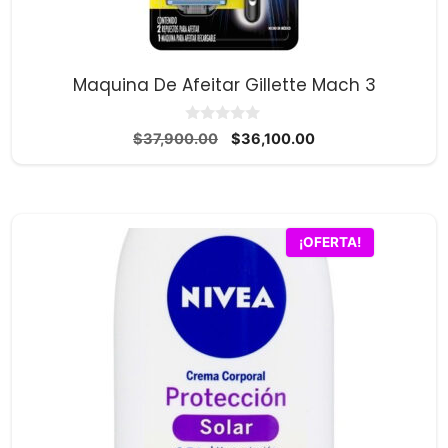
Maquina De Afeitar Gillette Mach 3
0
El
El
$
37,900.00
$
36,100.00
d
precio
precio
e
5
original
actual
era:
es:
$37,900.00.
$36,100.00.
¡OFERTA!