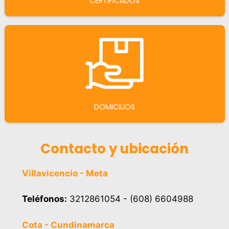
CERTIFICADOS
DOMICILIOS
Contacto y ubicación
Villavicencio - Meta
Teléfonos:
3212861054 - (608) 6604988
Cota - Cundinamarca