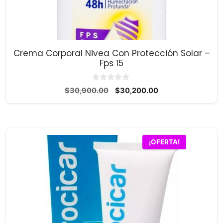
Crema Corporal Nivea Con Protección Solar –
Fps 15
0
El
El
$
30,900.00
$
30,200.00
d
precio
precio
e
5
original
actual
era:
es:
$30,900.00.
$30,200.00.
¡OFERTA!