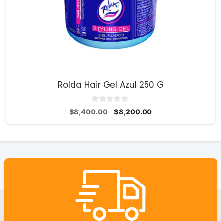
Rolda Hair Gel Azul 250 G
0
El
El
$
8,400.00
$
8,200.00
d
precio
precio
e
5
original
actual
era:
es:
$8,400.00.
$8,200.00.