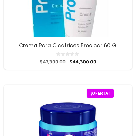
Crema Para Cicatrices Procicar 60 G.
0
El
El
$
47,300.00
$
44,300.00
d
precio
precio
e
5
original
actual
era:
es:
$47,300.00.
$44,300.00.
¡OFERTA!