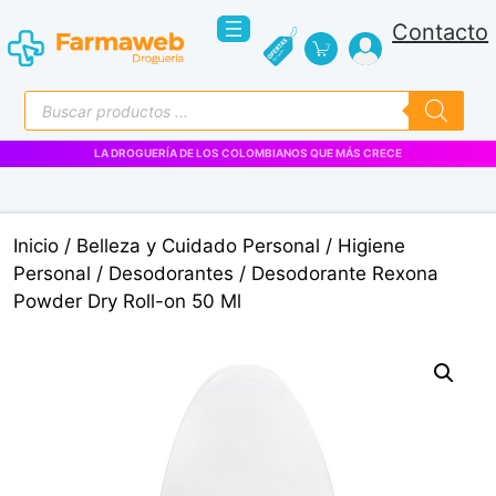
Saltar
Contacto
al
contenido
Búsqueda
de
productos
Inicio
/
Belleza y Cuidado Personal
/
Higiene
Personal
/
Desodorantes
/ Desodorante Rexona
Powder Dry Roll-on 50 Ml