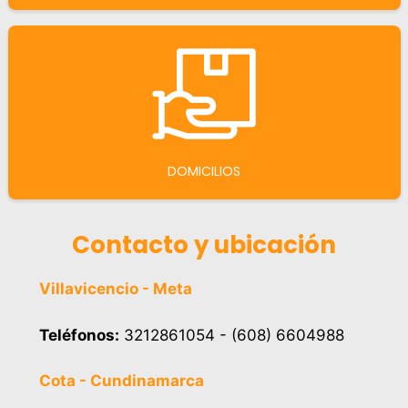
DOMICILIOS
Contacto y ubicación
Villavicencio - Meta
Teléfonos:
3212861054 - (608) 6604988
Cota - Cundinamarca