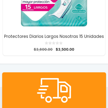
Protectores Diarios Largos Nosotras 15 Unidades
0
El
El
$
3,600.00
$
3,500.00
d
precio
precio
e
5
original
actual
era:
es:
$3,600.00.
$3,500.00.