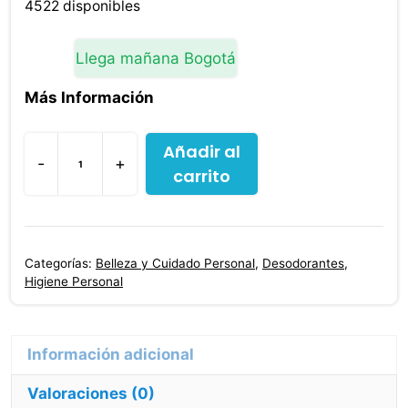
original
actual
4522 disponibles
era:
es:
$7,700.00.
$7,500.00.
Llega mañana Bogotá
Más Información
Añadir al
-
+
carrito
Yodora
Crema
25
Gr
Categorías:
Belleza y Cuidado Personal
,
Desodorantes
,
cantidad
Higiene Personal
Valoraciones (0)