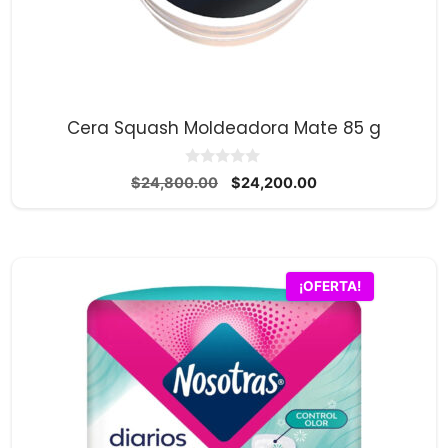
Cera Squash Moldeadora Mate 85 g
0
El
El
$
24,800.00
$
24,200.00
d
precio
precio
e
5
original
actual
era:
es:
$24,800.00.
$24,200.00.
¡OFERTA!