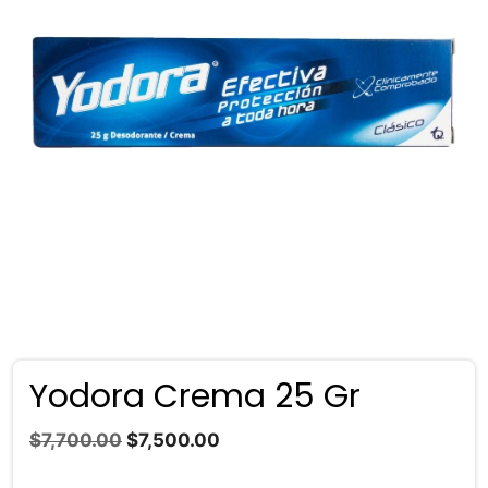
Yodora Crema 25 Gr
El
El
$
7,700.00
$
7,500.00
precio
precio