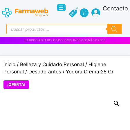
Saltar
Contacto
al
contenido
Búsqueda
de
productos
VENTAS EMPRESARIALES
Inicio
/
Belleza y Cuidado Personal
/
Higiene
Personal
/
Desodorantes
/ Yodora Crema 25 Gr
¡OFERTA!