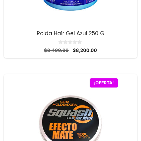
Rolda Hair Gel Azul 250 G
0
El
El
$
8,400.00
$
8,200.00
d
precio
precio
e
5
original
actual
era:
es:
$8,400.00.
$8,200.00.
¡OFERTA!