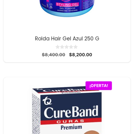
Rolda Hair Gel Azul 250 G
0
El
El
$
8,400.00
$
8,200.00
d
precio
precio
e
5
original
actual
era:
es:
$8,400.00.
$8,200.00.
¡OFERTA!