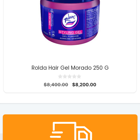
Rolda Hair Gel Morado 250 G
0
El
El
$
8,400.00
$
8,200.00
d
precio
precio
e
5
original
actual
era:
es:
$8,400.00.
$8,200.00.