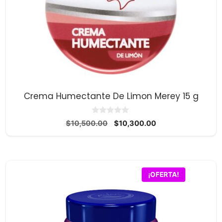
Crema Humectante De Limon Merey 15 g
0
El
El
$
10,500.00
$
10,300.00
d
precio
precio
e
5
original
actual
era:
es:
$10,500.00.
$10,300.00.
¡OFERTA!