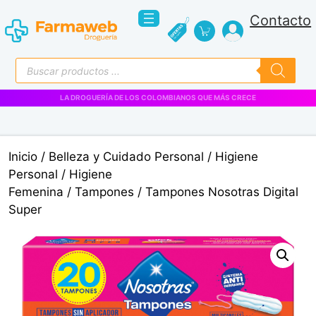
Saltar
Contacto
al
contenido
Búsqueda
de
productos
LA DROGUERÍA DE LOS COLOMBIANOS QUE MÁS CRECE
Inicio
/
Belleza y Cuidado Personal
/
Higiene
Personal
/
Higiene
Femenina
/
Tampones
/ Tampones Nosotras Digital
Super