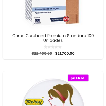
Curas Cureband Premium Standard 100
Unidades
0
El
El
$
22,400.00
$
21,700.00
d
precio
precio
e
5
original
actual
era:
es:
$22,400.00.
$21,700.00.
¡OFERTA!