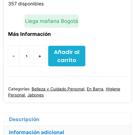
original
actual
357 disponibles
era:
es:
$21,800.00.
$21,300.00.
Llega mañana Bogotá
Más Información
Añadir al
-
+
carrito
Jabón
Dove
Cuida
&
Categorías:
Belleza y Cuidado Personal
,
En Barra
,
Higiene
Protege
Personal
,
Jabones
90
Gr
3
Descripción
Unidades
Información adicional
cantidad