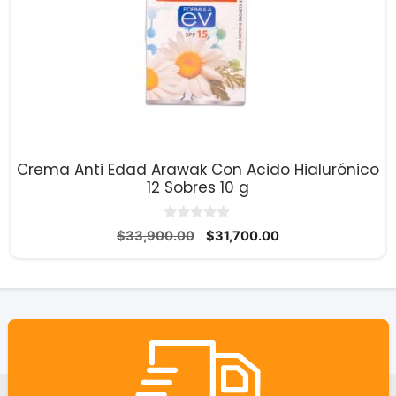
Crema Anti Edad Arawak Con Acido Hialurónico
12 Sobres 10 g
0
El
El
$
33,900.00
$
31,700.00
d
precio
precio
e
5
original
actual
era:
es:
$33,900.00.
$31,700.00.