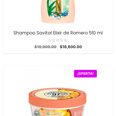
Shampoo Savital Elixir de Romero 510 ml
0
El
El
$
19,000.00
$
18,600.00
d
precio
precio
e
5
original
actual
era:
es:
$19,000.00.
$18,600.00.
¡OFERTA!