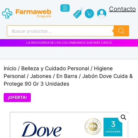
Saltar
Contacto
al
contenido
Búsqueda
de
productos
LA DROGUERÍA DE LOS COLOMBIANOS QUE MÁS CRECE
Inicio
/
Belleza y Cuidado Personal
/
Higiene
Personal
/
Jabones
/
En Barra
/ Jabón Dove Cuida &
Protege 90 Gr 3 Unidades
¡OFERTA!