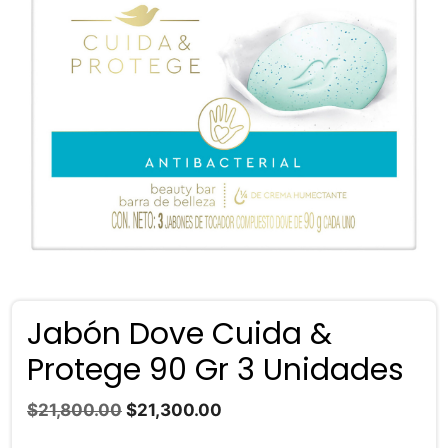
Jabón Dove Cuida &
Protege 90 Gr 3 Unidades
El
El
$
21,800.00
$
21,300.00
precio
precio