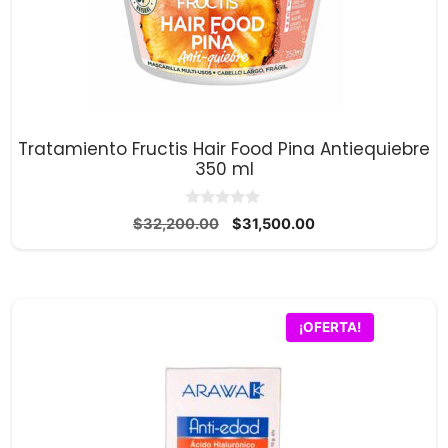
Tratamiento Fructis Hair Food Pina Antiequiebre
350 ml
0
El
El
$
32,200.00
$
31,500.00
d
precio
precio
e
5
original
actual
era:
es:
$32,200.00.
$31,500.00.
¡OFERTA!