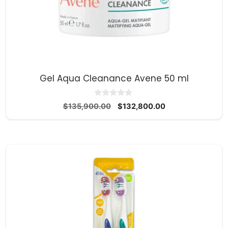
Gel Aqua Cleanance Avene 50 ml
0
El
El
$
135,900.00
$
132,800.00
d
precio
precio
e
5
original
actual
era:
es:
$135,900.00.
$132,800.00.