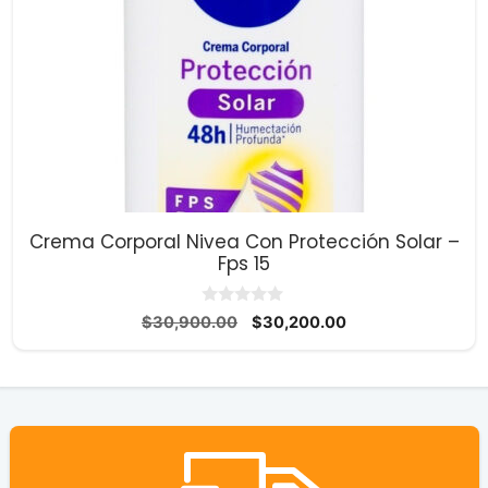
Crema Corporal Nivea Con Protección Solar –
Fps 15
0
El
El
$
30,900.00
$
30,200.00
d
precio
precio
e
5
original
actual
era:
es:
$30,900.00.
$30,200.00.