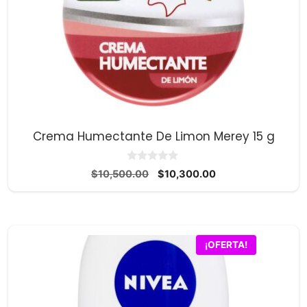
Crema Humectante De Limon Merey 15 g
0
El
El
$
10,500.00
$
10,300.00
d
precio
precio
e
5
original
actual
era:
es:
$10,500.00.
$10,300.00.
¡OFERTA!