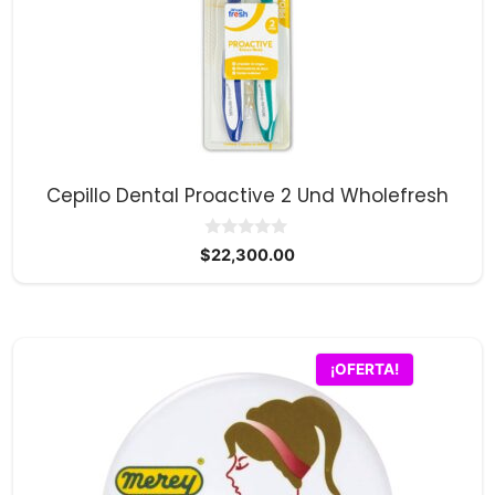
Cepillo Dental Proactive 2 Und Wholefresh
0
$
22,300.00
d
e
5
¡OFERTA!