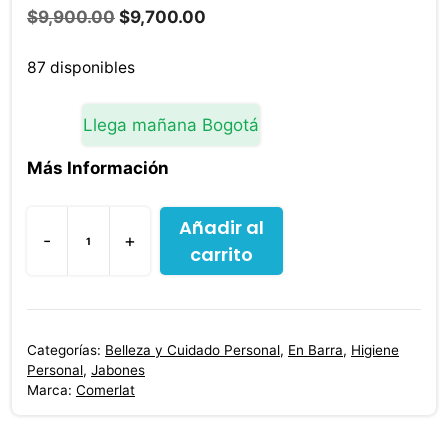
El
El
$
9,900.00
$
9,700.00
precio
precio
original
actual
87 disponibles
era:
es:
$9,900.00.
$9,700.00.
Llega mañana Bogotá
Más Información
Añadir al
-
+
carrito
Jabon
En
Barra
Carbon
Categorías:
Belleza y Cuidado Personal
,
En Barra
,
Higiene
Activado
Personal
,
Jabones
100
Marca:
Comerlat
g
cantidad