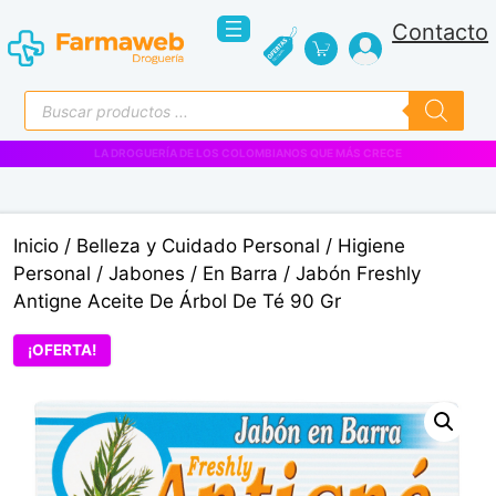
Saltar
Contacto
al
contenido
Búsqueda
de
productos
VENTAS EMPRESARIALES
Inicio
/
Belleza y Cuidado Personal
/
Higiene
Personal
/
Jabones
/
En Barra
/ Jabón Freshly
Antigne Aceite De Árbol De Té 90 Gr
¡OFERTA!