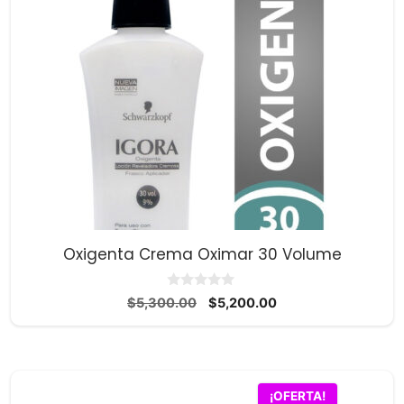
Oxigenta Crema Oximar 30 Volume
0
El
El
$
5,300.00
$
5,200.00
d
precio
precio
e
5
original
actual
era:
es:
$5,300.00.
$5,200.00.
¡OFERTA!