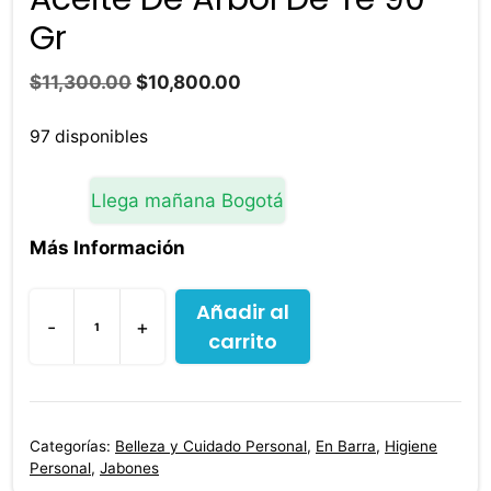
Gr
El
El
$
11,300.00
$
10,800.00
precio
precio
original
actual
97 disponibles
era:
es:
$11,300.00.
$10,800.00.
Llega mañana Bogotá
Más Información
Añadir al
-
+
carrito
Jabón
Freshly
Antigne
Aceite
Categorías:
Belleza y Cuidado Personal
,
En Barra
,
Higiene
De
Personal
,
Jabones
Árbol