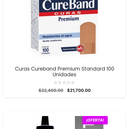
Curas Cureband Premium Standard 100
Unidades
0
El
El
$
22,400.00
$
21,700.00
d
precio
precio
e
5
original
actual
era:
es:
$22,400.00.
$21,700.00.
¡OFERTA!