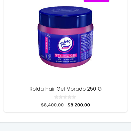
Rolda Hair Gel Morado 250 G
0
El
El
$
8,400.00
$
8,200.00
d
precio
precio
e
5
original
actual
era:
es:
$8,400.00.
$8,200.00.