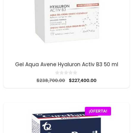
Gel Aqua Avene Hyaluron Activ B3 50 ml
0
El
El
$
238,700.00
$
227,400.00
d
precio
precio
e
5
original
actual
era:
es:
$238,700.00.
$227,400.00.
¡OFERTA!