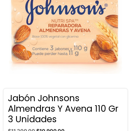
Jabón Johnsons
Almendras Y Avena 110 Gr
3 Unidades
El
El