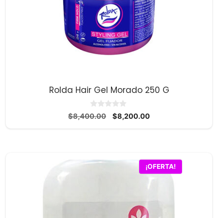
Rolda Hair Gel Morado 250 G
0
El
El
$
8,400.00
$
8,200.00
d
precio
precio
e
5
original
actual
era:
es:
$8,400.00.
$8,200.00.
¡OFERTA!