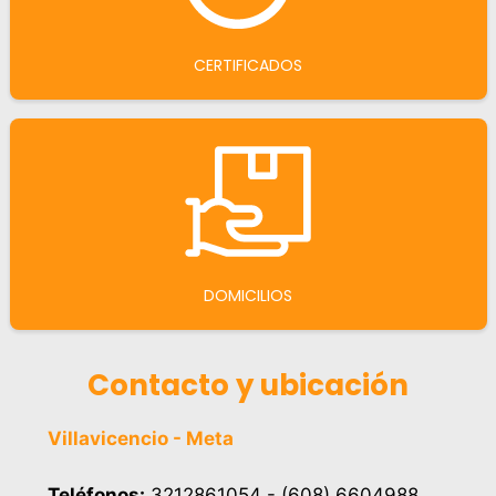
CERTIFICADOS
DOMICILIOS
Contacto y ubicación
Villavicencio - Meta
Teléfonos:
3212861054 - (608) 6604988