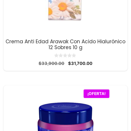
Crema Anti Edad Arawak Con Acido Hialurónico
12 Sobres 10 g
0
El
El
$
33,900.00
$
31,700.00
d
precio
precio
e
5
original
actual
era:
es:
$33,900.00.
$31,700.00.
¡OFERTA!