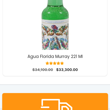
Agua Florida Murray 221 Ml
10.00
El
El
$
34,100.00
$
33,300.00
de 5
precio
precio
original
actual
era:
es:
$34,100.00.
$33,300.00.