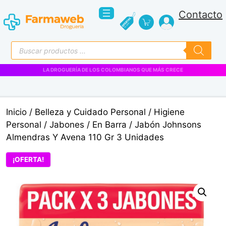
Saltar
Contacto
al
contenido
Búsqueda
de
productos
VENTAS EMPRESARIALES
Inicio
/
Belleza y Cuidado Personal
/
Higiene
Personal
/
Jabones
/
En Barra
/ Jabón Johnsons
Almendras Y Avena 110 Gr 3 Unidades
¡OFERTA!