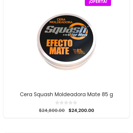
¡OFERTA!
Cera Squash Moldeadora Mate 85 g
0
El
El
$
24,800.00
$
24,200.00
d
precio
precio
e
5
original
actual
era:
es: