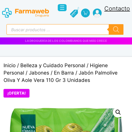
Saltar
Contacto
al
contenido
Búsqueda
de
productos
VENTAS EMPRESARIALES
Inicio
/
Belleza y Cuidado Personal
/
Higiene
Personal
/
Jabones
/
En Barra
/ Jabón Palmolive
Oliva Y Aole Vera 110 Gr 3 Unidades
¡OFERTA!