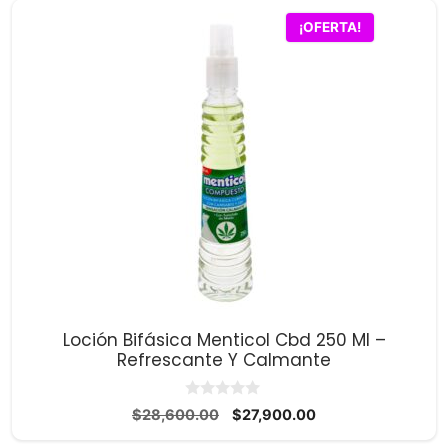
$24,800.00.
$24,200.00.
¡OFERTA!
Loción Bifásica Menticol Cbd 250 Ml –
Refrescante Y Calmante
0
El
El
$
28,600.00
$
27,900.00
d
precio
precio
e