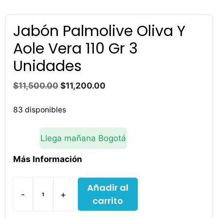
Jabón Palmolive Oliva Y
Aole Vera 110 Gr 3
Unidades
El
El
$
11,500.00
$
11,200.00
precio
precio
original
actual
83 disponibles
era:
es:
$11,500.00.
$11,200.00.
Llega mañana Bogotá
Más Información
Añadir al
-
+
carrito
Jabón
Palmolive