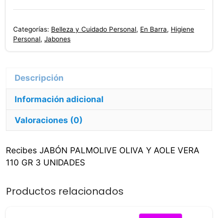
Oliva
Y
Categorías:
Belleza y Cuidado Personal
,
En Barra
,
Higiene
Aole
Personal
,
Jabones
Vera
110
Gr
3
Información adicional
Unidades
cantidad
Valoraciones (0)
Recibes JABÓN PALMOLIVE OLIVA Y AOLE VERA
110 GR 3 UNIDADES
Productos relacionados