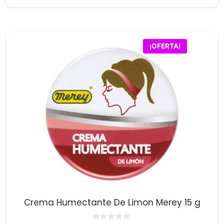
precio
precio
e
5
original
actual
era:
es:
$91,900.00.
$89,800.00.
¡OFERTA!
Crema Humectante De Limon Merey 15 g