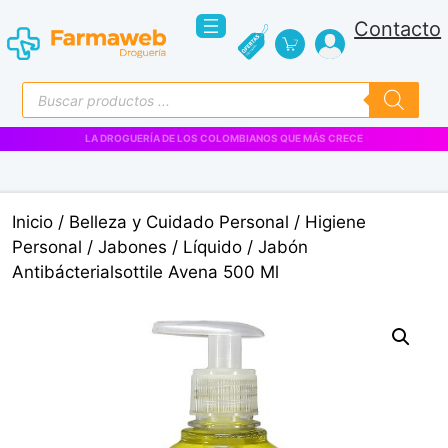
Saltar
Contacto
al
contenido
Búsqueda
de
productos
LA DROGUERÍA DE LOS COLOMBIANOS QUE MÁS CRECE
Inicio
/
Belleza y Cuidado Personal
/
Higiene
Personal
/
Jabones
/
Líquido
/ Jabón
Antibácterialsottile Avena 500 Ml