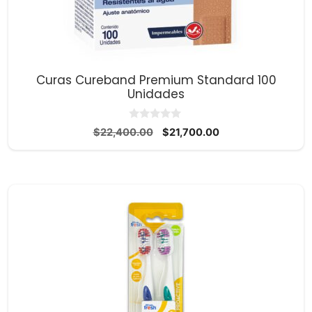
Curas Cureband Premium Standard 100
Unidades
0
El
El
$
22,400.00
$
21,700.00
d
precio
precio
e
5
original
actual
era:
es:
$22,400.00.
$21,700.00.