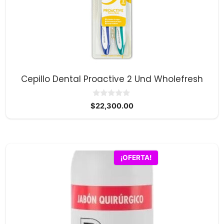
Cepillo Dental Proactive 2 Und Wholefresh
0
$
22,300.00
d
e
5
¡OFERTA!