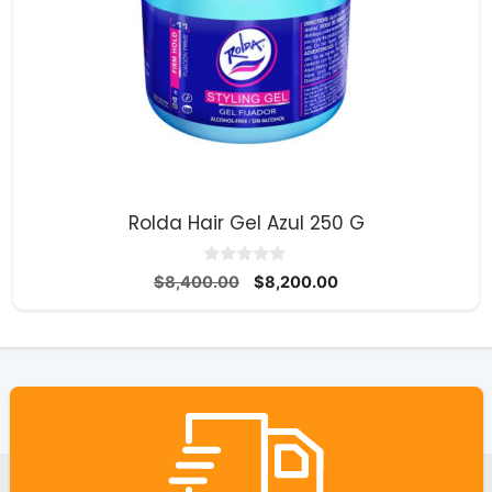
Rolda Hair Gel Azul 250 G
0
El
El
$
8,400.00
$
8,200.00
d
precio
precio
e
5
original
actual
era:
es:
$8,400.00.
$8,200.00.