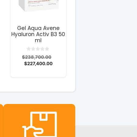
Gel Aqua Avene
Hyaluron Activ B3 50
ml
0
El
$
238,700.00
d
ecio
El
precio
$
227,400.00
e
5
tual
precio
original
:
actual
era:
1,500.00.
es:
$238,700.00.
$227,400.00.