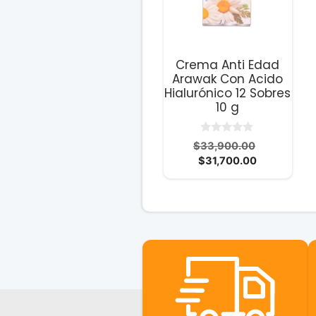
Crema Anti Edad
Arawak Con Acido
Hialurónico 12 Sobres
10 g
0
El
$
33,900.00
d
El
precio
$
31,700.00
e
5
precio
original
actual
era:
es:
$33,900.0
$31,700.00