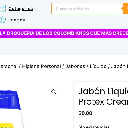
Búsqueda
Categorías
de
productos
Ofertas
LA DROGUERÍA DE LOS COLOMBIANOS QUE MÁS CREC
Personal
/
Higiene Personal
/
Jabones
/
Líquido
/ Jabón 
Jabón Líqui
Protex Cre
$
0.00
Sin existencias