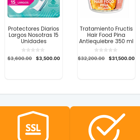
Protectores Diarios
Tratamiento Fructis
Largos Nosotras 15
Hair Food Pina
Unidades
Antiequiebre 350 ml
0
0
El
El
El
El
$
3,600.00
$
3,500.00
$
32,200.00
$
31,500.00
d
d
precio
precio
precio
pr
e
e
5
5
original
actual
original
ac
era:
es:
era:
es
$3,600.00.
$3,500.00.
$32,200.00.
$3
0.
.