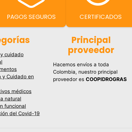
PAGOS SEGUROS
CERTIFICADOS
gorías
Principal
proveedor
 y cuidado
l
Hacemos envíos a toda
mentos
Colombia, nuestro principal
n y Cuidado en
proveedor es
COOPIDROGRAS
tivos médicos
a natural
ón funcional
ión del Covid-19