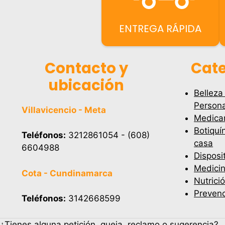
ENTREGA RÁPIDA
Contacto y
Cate
ubicación
Belleza
Persona
Villavicencio - Meta
Medica
Botiquí
Teléfonos:
3212861054 - (608)
casa
6604988
Disposi
Medicin
Cota - Cundinamarca
Nutrici
Prevenc
Teléfonos:
3142668599
¿Tienes alguna petición, queja, reclamo o sugerencia?