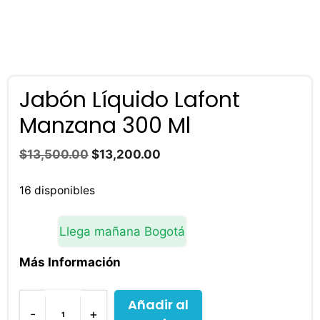
Jabón Líquido Lafont
Manzana 300 Ml
El
El
$
13,500.00
$
13,200.00
precio
precio
original
actual
16 disponibles
era:
es:
$13,500.00.
$13,200.00.
Llega mañana Bogotá
Más Información
Añadir al