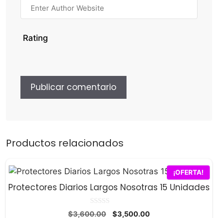
Rating
Productos relacionados
¡OFERTA!
Protectores Diarios Largos Nosotras 15 Unidades
0
El
El
$
3,600.00
$
3,500.00
d