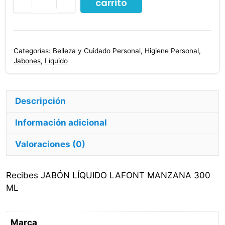
carrito
Jabón
Líquido
Lafont
Manzana
Categorías:
Belleza y Cuidado Personal
,
Higiene Personal
,
300
Jabones
,
Líquido
Ml
cantidad
Descripción
Información adicional
Valoraciones (0)
Recibes JABÓN LÍQUIDO LAFONT MANZANA 300
ML
Marca