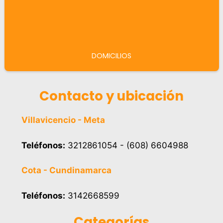
DOMICILIOS
Contacto y ubicación
Villavicencio - Meta
Teléfonos:
3212861054 - (608) 6604988
Cota - Cundinamarca
Teléfonos:
3142668599
Categorías