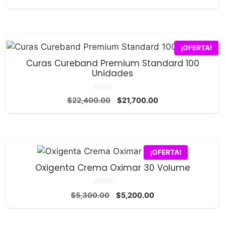
precio
precio
e
5
original
actual
era:
es:
$3,600.00.
$3,500.00.
¡OFERTA!
Curas Cureband Premium Standard 100
Unidades
0
El
El
$
22,400.00
$
21,700.00
d
precio
precio
e
5
original
actual
era:
es:
$22,400.00.
$21,700.00.
¡OFERTA!
Oxigenta Crema Oximar 30 Volume
0
El
El
$
5,300.00
$
5,200.00
d
precio
precio
e
5
original
actual