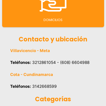
DOMICILIOS
Contacto y ubicación
Villavicencio - Meta
Teléfonos:
3212861054 - (608) 6604988
Cota - Cundinamarca
Teléfonos:
3142668599
Categorías