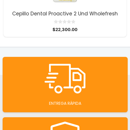
Cepillo Dental Proactive 2 Und Wholefresh
0
$
22,300.00
d
e
5
ENTREGA RÁPIDA