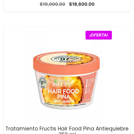
0
El
El
$
19,000.00
$
18,600.00
d
precio
precio
e
5
original
actual
era:
es:
$19,000.00.
$18,600.00.
¡OFERTA!
Tratamiento Fructis Hair Food Pina Antiequiebre