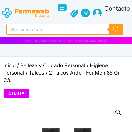
Saltar
Contacto
al
contenido
Búsqueda
de
productos
VENTAS EMPRESARIALES
Inicio
/
Belleza y Cuidado Personal
/
Higiene
Personal
/
Talcos
/ 2 Talcos Arden For Men 85 Gr
C/u
¡OFERTA!