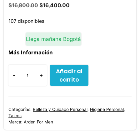
El
El
$
16,800.00
$
16,400.00
precio
precio
original
actual
107 disponibles
era:
es:
$16,800.00.
$16,400.00.
Llega mañana Bogotá
Más Información
Añadir al
-
+
carrito
2
Talcos
Arden
For
Categorías:
Belleza y Cuidado Personal
,
Higiene Personal
,
Men
Talcos
85
Marca:
Arden For Men
Gr
C/u