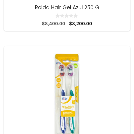
Rolda Hair Gel Azul 250 G
0
El
El
$
8,400.00
$
8,200.00
d
precio
precio
e
5
original
actual
era:
es:
$8,400.00.
$8,200.00.