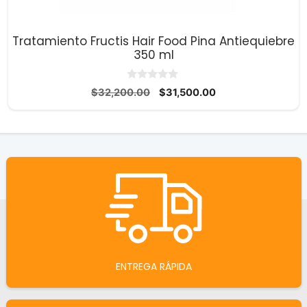
Tratamiento Fructis Hair Food Pina Antiequiebre
350 ml
0
El
El
$
32,200.00
$
31,500.00
d
precio
precio
e
5
original
actual
era:
es:
$32,200.00.
$31,500.00.
ENTREGA RÁPIDA