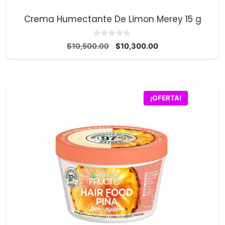
Crema Humectante De Limon Merey 15 g
0
El
El
$
10,500.00
$
10,300.00
d
precio
precio
e
5
original
actual
era:
es:
$10,500.00.
$10,300.00.
¡OFERTA!