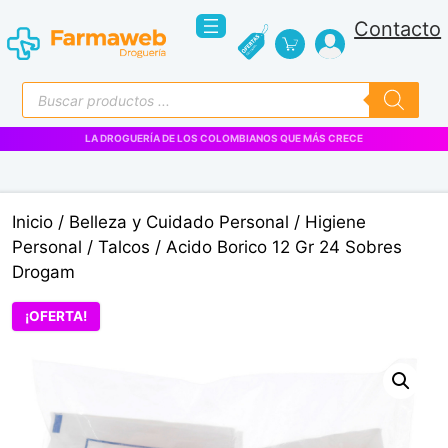
Saltar
Contacto
al
contenido
Búsqueda
de
productos
LA DROGUERÍA DE LOS COLOMBIANOS QUE MÁS CRECE
Inicio
/
Belleza y Cuidado Personal
/
Higiene
Personal
/
Talcos
/ Acido Borico 12 Gr 24 Sobres
Drogam
¡OFERTA!