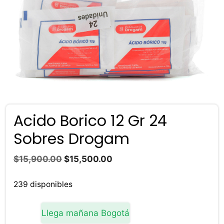
Acido Borico 12 Gr 24
Sobres Drogam
El
El
$
15,900.00
$
15,500.00
precio
precio
original
actual
239 disponibles
era:
es:
$15,900.00.
$15,500.00.
Llega mañana Bogotá