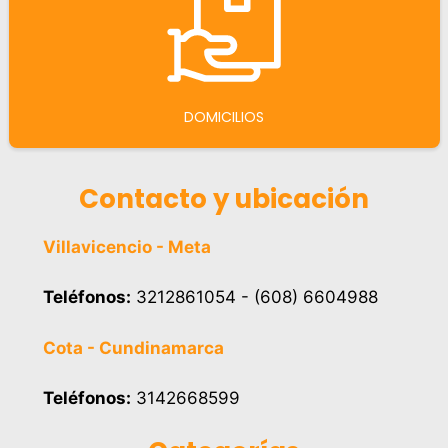
DOMICILIOS
Contacto y ubicación
Villavicencio - Meta
Teléfonos:
3212861054 - (608) 6604988
Cota - Cundinamarca
Teléfonos:
3142668599