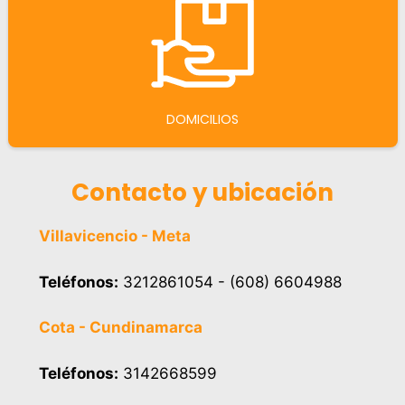
DOMICILIOS
Contacto y ubicación
Villavicencio - Meta
Teléfonos:
3212861054 - (608) 6604988
Cota - Cundinamarca
Teléfonos:
3142668599