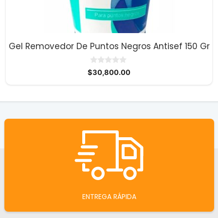
Gel Removedor De Puntos Negros Antisef 150 Gr
0
$
30,800.00
d
e
5
ENTREGA RÁPIDA