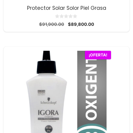
Protector Solar Solor Piel Grasa
0
El
El
$
91,900.00
$
89,800.00
d
precio
precio
e
5
original
actual
era:
es:
$91,900.00.
$89,800.00.
¡OFERTA!