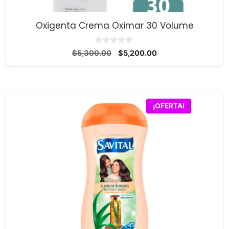
Oxigenta Crema Oximar 30 Volume
0
El
El
$
5,300.00
$
5,200.00
d
precio
precio
e
5
original
actual
era:
es:
$5,300.00.
$5,200.00.
¡OFERTA!