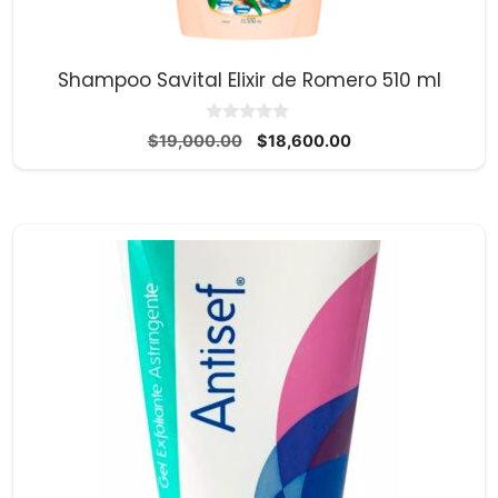
Shampoo Savital Elixir de Romero 510 ml
0
El
El
$
19,000.00
$
18,600.00
d
precio
precio
e
5
original
actual
era:
es:
$19,000.00.
$18,600.00.