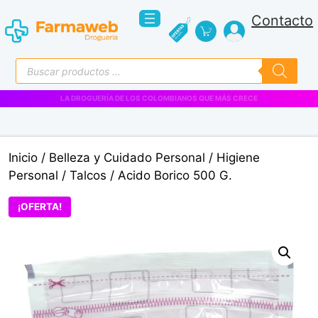
Saltar
Contacto
al
contenido
Búsqueda
de
productos
VENTAS EMPRESARIALES
Inicio
/
Belleza y Cuidado Personal
/
Higiene
Personal
/
Talcos
/ Acido Borico 500 G.
¡OFERTA!