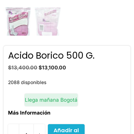
Acido Borico 500 G.
El
El
$
13,400.00
$
13,100.00
precio
precio
original
actual
2088 disponibles
era:
es:
$13,400.00.
$13,100.00.
Llega mañana Bogotá
Más Información
Añadir al