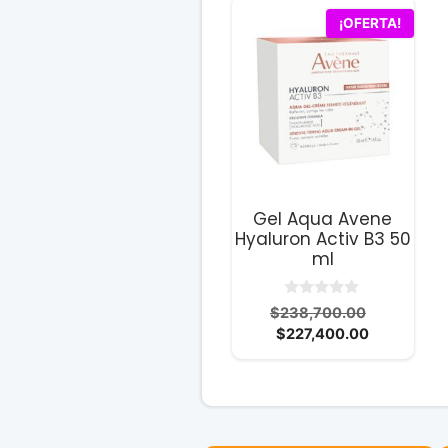
¡OFERTA!
Gel Aqua Avene
Hyaluron Activ B3 50
ml
0
El
$
238,700.00
d
El
precio
$
227,400.00
e
5
precio
original
actual
era:
es:
$238,700
$227,400.