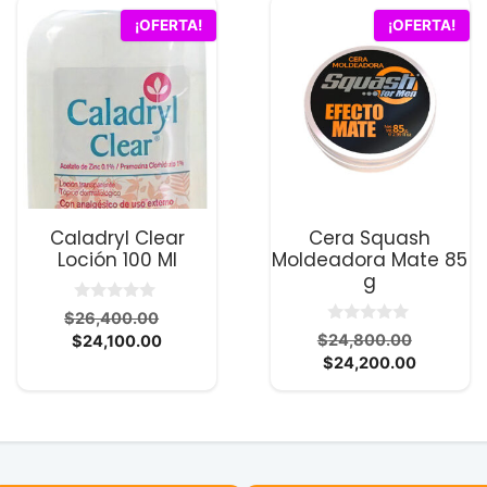
¡OFERTA!
¡OFERTA!
Caladryl Clear
Cera Squash
Loción 100 Ml
Moldeadora Mate 85
g
0
El
$
26,400.00
d
0
El
El
precio
$
24,800.00
$
24,100.00
e
d
5
El
precio
precio
original
$
24,200.00
e
5
precio
original
actual
era:
actual
era:
es:
$26,400.00.
.00.
es:
$24,800
$24,100.00.
00.
$24,200.