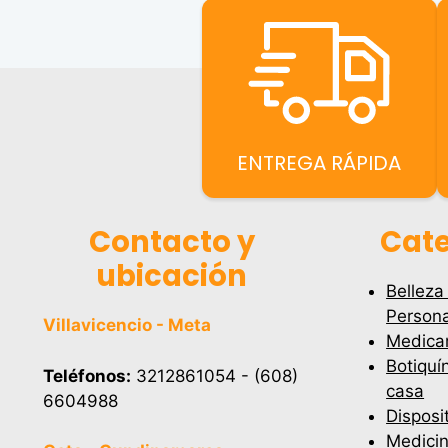
ENTREGA RÁPIDA
Contacto y
Cate
ubicación
Belleza
Persona
Villavicencio - Meta
Medica
Botiquí
Teléfonos:
3212861054 - (608)
casa
6604988
Disposi
Medicin