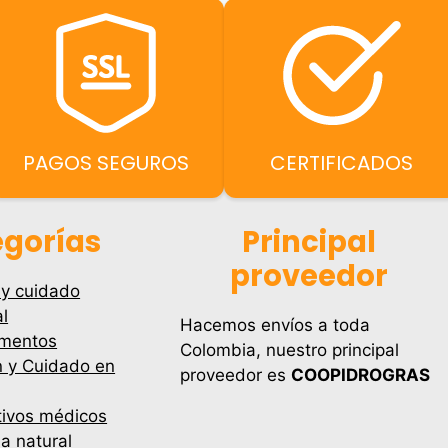
PAGOS SEGUROS
CERTIFICADOS
gorías
Principal
proveedor
 y cuidado
l
Hacemos envíos a toda
mentos
Colombia, nuestro principal
n y Cuidado en
proveedor es
COOPIDROGRAS
tivos médicos
a natural