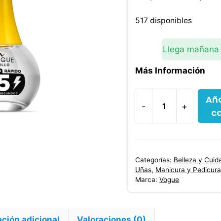
precio
original
517 disponibles
era:
$10,700.
Llega mañana
Más Información
Aña
-
+
ca
Esmalte
Brillo
Secado
Rapido
Categorías:
Belleza y Cuid
14
Uñas
,
Manicura y Pedicur
Ml
Marca:
Vogue
cantidad
ción adicional
Valoraciones (0)