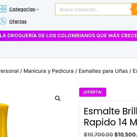
Búsqueda
Categorías
de
productos
Ofertas
LA DROGUERÍA DE LOS COLOMBIANOS QUE MÁS CREC
Personal
/
Manicura y Pedicura
/
Esmaltes para Uñas
/ E
¡OFERTA!
Esmalte Bri
Rapido 14 M
El
$
10,700.00
$
10,500