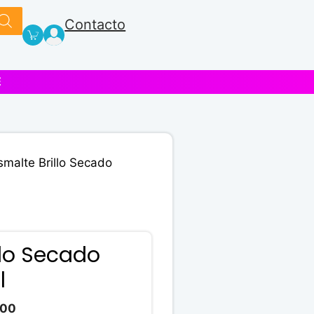
Contacto
E
smalte Brillo Secado
llo Secado
l
El
.00