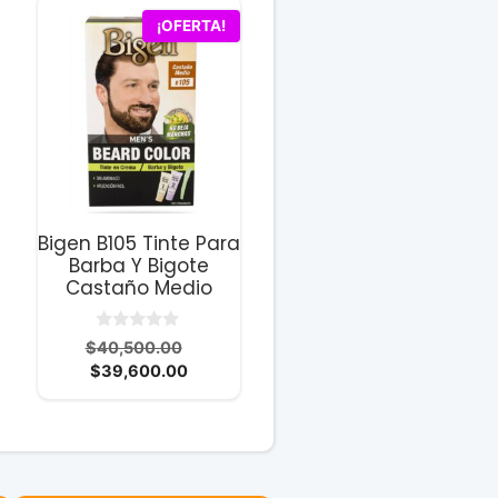
¡OFERTA!
Bigen B105 Tinte Para
Barba Y Bigote
Castaño Medio
0
El
$
40,500.00
d
El
precio
$
39,600.00
e
5
precio
original
actual
era:
.00.
es:
$40,500.00.
00.
$39,600.00.