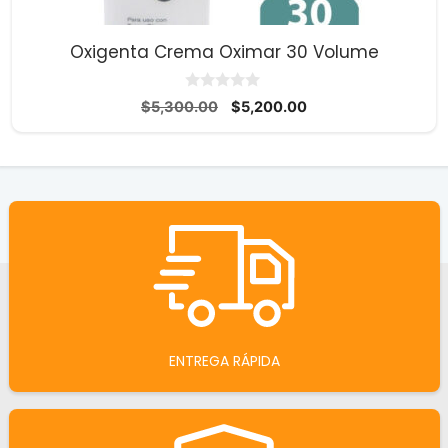
Oxigenta Crema Oximar 30 Volume
0
El
El
$
5,300.00
$
5,200.00
d
precio
precio
e
5
original
actual
era:
es:
$5,300.00.
$5,200.00.
ENTREGA RÁPIDA