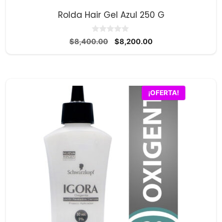
Rolda Hair Gel Azul 250 G
0
El
El
$
8,400.00
$
8,200.00
d
precio
precio
e
5
original
actual
era:
es:
$8,400.00.
$8,200.00.
¡OFERTA!