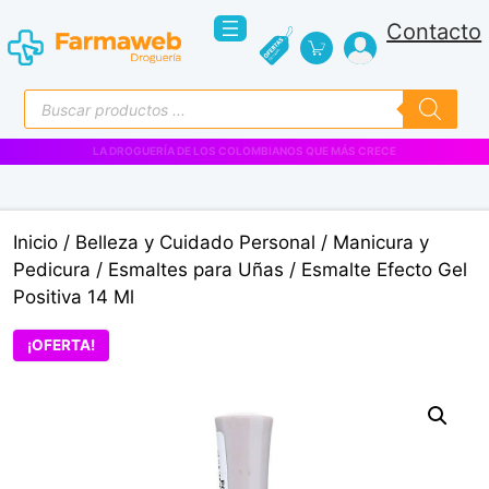
Saltar
Contacto
al
contenido
Búsqueda
de
productos
VENTAS EMPRESARIALES
Inicio
/
Belleza y Cuidado Personal
/
Manicura y
Pedicura
/
Esmaltes para Uñas
/ Esmalte Efecto Gel
Positiva 14 Ml
¡OFERTA!