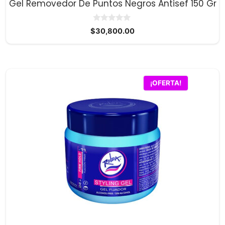
Gel Removedor De Puntos Negros Antisef 150 Gr
0
$
30,800.00
d
e
5
¡OFERTA!