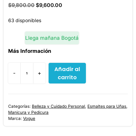
El
El
$
9,800.00
$
9,600.00
precio
precio
original
actual
63 disponibles
era:
es:
$9,800.00.
$9,600.00.
Llega mañana Bogotá
Más Información
Añadir al
-
+
carrito
Esmalte
Efecto
Gel
Positiva
Categorías:
Belleza y Cuidado Personal
,
Esmaltes para Uñas
,
14
Manicura y Pedicura
Ml
Marca:
Vogue
cantidad