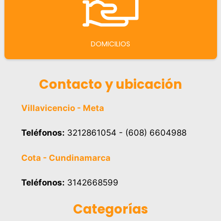
DOMICILIOS
Contacto y ubicación
Villavicencio - Meta
Teléfonos:
3212861054 - (608) 6604988
Cota - Cundinamarca
Teléfonos:
3142668599
Categorías