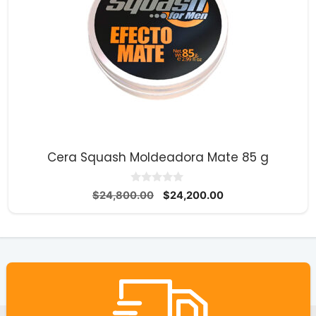
Cera Squash Moldeadora Mate 85 g
0
El
El
$
24,800.00
$
24,200.00
d
precio
precio
e
5
original
actual
era:
es:
$24,800.00.
$24,200.00.