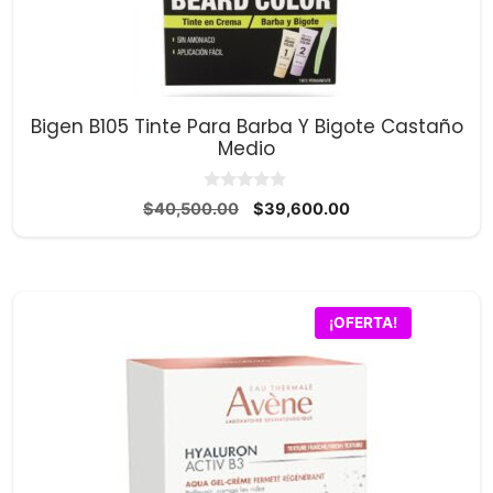
Bigen B105 Tinte Para Barba Y Bigote Castaño
Medio
0
El
El
$
40,500.00
$
39,600.00
d
precio
precio
e
5
original
actual
era:
es:
$40,500.00.
$39,600.00.
¡OFERTA!