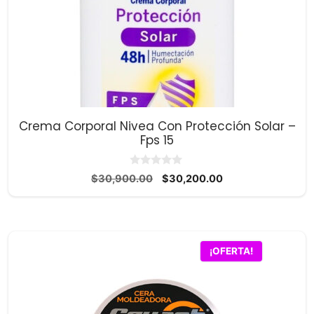
Crema Corporal Nivea Con Protección Solar –
Fps 15
0
El
El
$
30,900.00
$
30,200.00
d
precio
precio
e
5
original
actual
era:
es:
$30,900.00.
$30,200.00.
¡OFERTA!