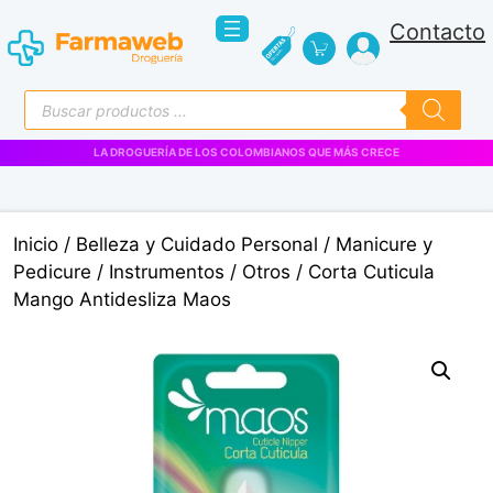
Saltar
Contacto
al
contenido
Búsqueda
de
productos
LA DROGUERÍA DE LOS COLOMBIANOS QUE MÁS CRECE
Inicio
/
Belleza y Cuidado Personal
/
Manicure y
Pedicure
/
Instrumentos
/
Otros
/ Corta Cuticula
Mango Antidesliza Maos