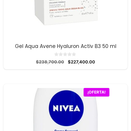
Gel Aqua Avene Hyaluron Activ B3 50 ml
0
El
El
$
238,700.00
$
227,400.00
d
precio
precio
e
5
original
actual
era:
es:
$238,700.00.
$227,400.00.
¡OFERTA!