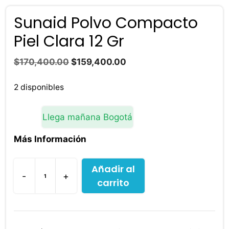
Sunaid Polvo Compacto
Piel Clara 12 Gr
El
El
$
170,400.00
$
159,400.00
precio
precio
original
actual
2 disponibles
era:
es:
$170,400.00.
$159,400.00.
Llega mañana Bogotá
Más Información
Añadir al
-
+
carrito
Sunaid
Polvo
Compacto
Piel