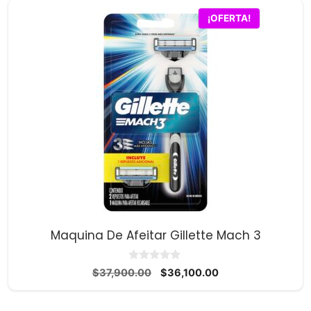
¡OFERTA!
Maquina De Afeitar Gillette Mach 3
0
El
El
$
37,900.00
$
36,100.00
d
precio
precio
e
5
original
actual