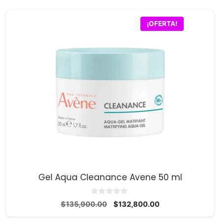
era:
es:
$37,900.00.
$36,100.00.
¡OFERTA!
Gel Aqua Cleanance Avene 50 ml
0
El
El
$
135,900.00
$
132,800.00
d
precio
precio
e