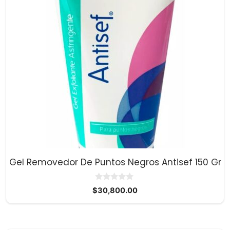
Gel Removedor De Puntos Negros Antisef 150 Gr
0
$
30,800.00
d
e
5