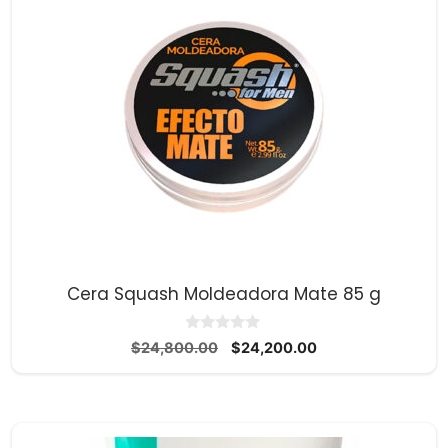
Cera Squash Moldeadora Mate 85 g
0
El
El
$
24,800.00
$
24,200.00
d
precio
precio
e
5
original
actual
era:
es:
$24,800.00.
$24,200.00.