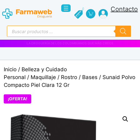
Saltar
Contacto
al
contenido
Búsqueda
de
productos
VENTAS EMPRESARIALES
Inicio
/
Belleza y Cuidado
Personal
/
Maquillaje
/
Rostro
/
Bases
/ Sunaid Polvo
Compacto Piel Clara 12 Gr
¡OFERTA!