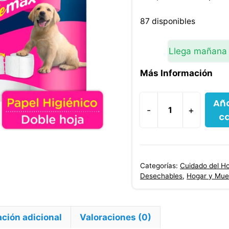
precio
original
87 disponibles
era:
$36,800
Llega mañana
Más Información
Aña
-
+
ca
Papel
Higiénico
Scott
Rindemax
Categorías:
Cuidado del H
30
Desechables
,
Hogar y Mue
Rollos
cantidad
ción adicional
Valoraciones (0)