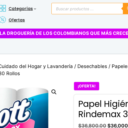
Búsqueda
Categorías
de
productos
Ofertas
LA DROGUERÍA DE LOS COLOMBIANOS QUE MÁS CREC
Cuidado del Hogar y Lavandería
/
Desechables
/
Papele
30 Rollos
¡OFERTA!
Papel Higié
Rindemax 3
El
$
36,800.00
$
36,000