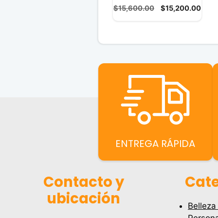
0
El
El
$
15,600.00
$
15,200.00
d
precio
prec
e
5
original
actu
era:
es:
$15,600.00.
$15,
ENTREGA RÁPIDA
Contacto y
Cate
ubicación
Belleza