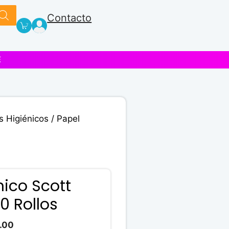
Contacto
E
s Higiénicos
/ Papel
nico Scott
0 Rollos
El
.00