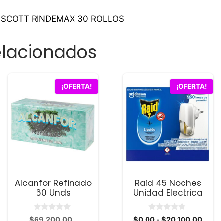
O SCOTT RINDEMAX 30 ROLLOS
elacionados
Este
¡OFERTA!
¡OFERTA!
producto
tiene
múltiples
variantes.
Las
opciones
se
Alcanfor Refinado
Raid 45 Noches
pueden
60 Unds
Unidad Electrica
elegir
en
0
0
El
Rang
$
69,200.00
$
0.00
-
$
20,100.00
la