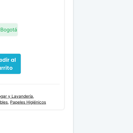
precio
actual
es:
.00.
$36,000.00.
 Bogotá
dir al
rrito
ogar y Lavandería
,
bles
,
Papeles Higiénicos