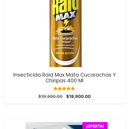
Insecticida Raid Max Mata Cucarachas Y
Chiripas 400 Ml
10.00
El
El
$
19,500.00
$
18,900.00
de 5
precio
precio
original
actual
era:
es:
$19,500.00.
$18,900.00.
Este
¡OFERTA!