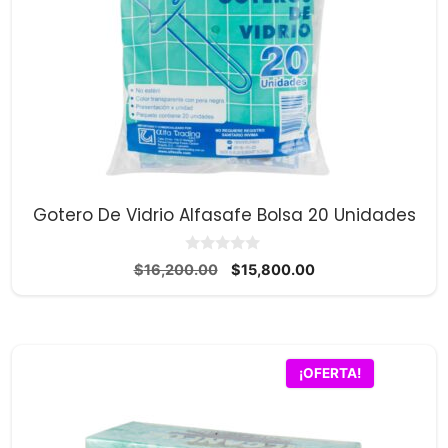
Gotero De Vidrio Alfasafe Bolsa 20 Unidades
0
El
El
$
16,200.00
$
15,800.00
d
precio
precio
e
5
original
actual
era:
es:
$16,200.00.
$15,800.00.
¡OFERTA!