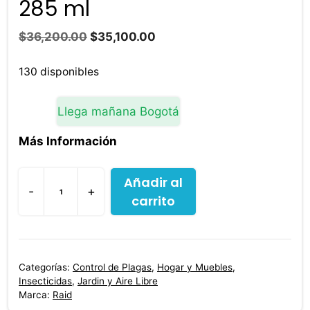
285 ml
El
El
$
36,200.00
$
35,100.00
precio
precio
original
actual
130 disponibles
era:
es:
$36,200.00.
$35,100.00.
Llega mañana Bogotá
Más Información
Añadir al
-
+
carrito
3
Raid
Max
Elimina
Categorías:
Control de Plagas
,
Hogar y Muebles
,
Cucarachas
Insecticidas
,
Jardin y Aire Libre
Y
Marca:
Raid