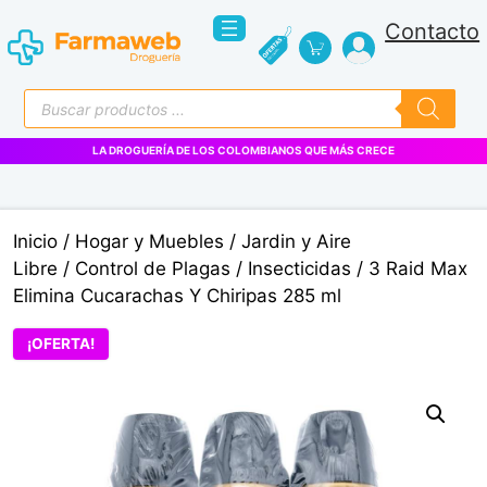
Saltar
Contacto
al
contenido
Búsqueda
de
productos
LA DROGUERÍA DE LOS COLOMBIANOS QUE MÁS CRECE
Inicio
/
Hogar y Muebles
/
Jardin y Aire
Libre
/
Control de Plagas
/
Insecticidas
/ 3 Raid Max
Elimina Cucarachas Y Chiripas 285 ml
¡OFERTA!