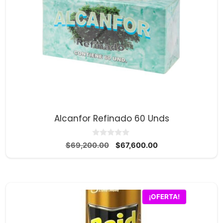
Alcanfor Refinado 60 Unds
0
El
El
$
69,200.00
$
67,600.00
d
precio
precio
e
5
original
actual
era:
es:
$69,200.00.
$67,600.00.
¡OFERTA!