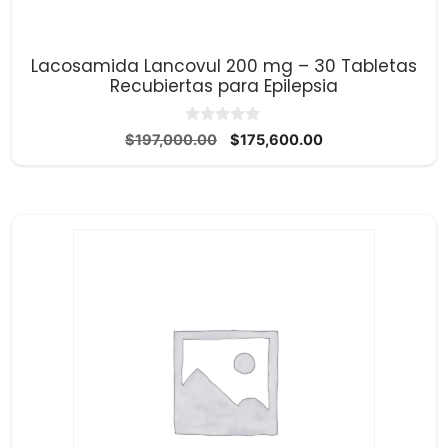
Lacosamida Lancovul 200 mg – 30 Tabletas
Recubiertas para Epilepsia
0
El
El
$
197,000.00
$
175,600.00
d
precio
precio
e
5
original
actual
era:
es:
$197,000.00.
$175,600.00.