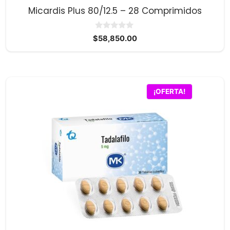
Micardis Plus 80/12.5 – 28 Comprimidos
0
$
58,850.00
d
e
5
¡OFERTA!