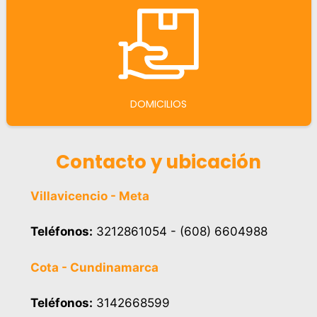
DOMICILIOS
Contacto y ubicación
Villavicencio - Meta
Teléfonos:
3212861054 - (608) 6604988
Cota - Cundinamarca
Teléfonos:
3142668599