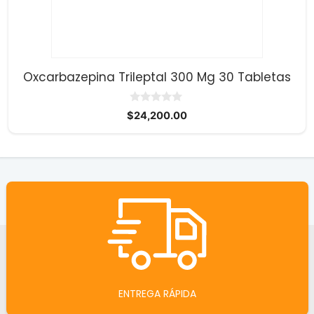
Oxcarbazepina Trileptal 300 Mg 30 Tabletas
0
$
24,200.00
d
e
5
ENTREGA RÁPIDA