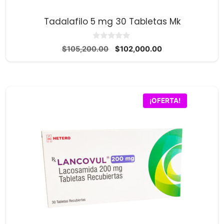
Tadalafilo 5 mg 30 Tabletas Mk
0
El
El
$
105,200.00
$
102,000.00
d
precio
precio
e
5
original
actual
era:
es:
$105,200.00.
$102,000.00.
¡OFERTA!