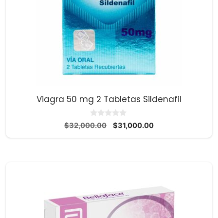
Viagra 50 mg 2 Tabletas Sildenafil
0
El
El
$
32,000.00
$
31,000.00
d
precio
precio
e
5
original
actual
era:
es:
$32,000.00.
$31,000.00.