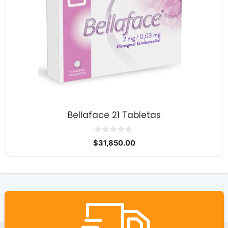
Bellaface 21 Tabletas
0
$
31,850.00
d
e
5