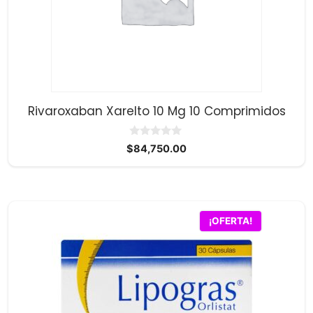
Rivaroxaban Xarelto 10 Mg 10 Comprimidos
0
$
84,750.00
d
e
5
¡OFERTA!