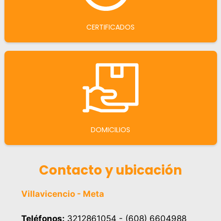
CERTIFICADOS
DOMICILIOS
Contacto y ubicación
Villavicencio - Meta
Teléfonos:
3212861054 - (608) 6604988