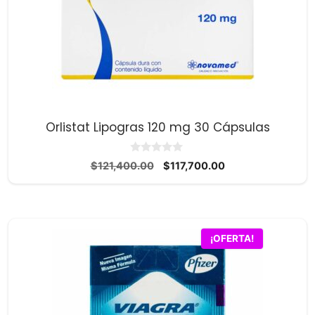
Orlistat Lipogras 120 mg 30 Cápsulas
0
El
El
$
121,400.00
$
117,700.00
d
precio
precio
e
5
original
actual
era:
es:
$121,400.00.
$117,700.00.
¡OFERTA!