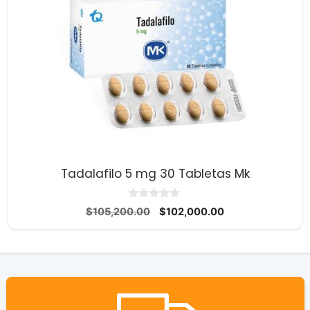
Tadalafilo 5 mg 30 Tabletas Mk
0
El
El
$
105,200.00
$
102,000.00
d
precio
precio
e
5
original
actual
era:
es:
$105,200.00.
$102,000.00.