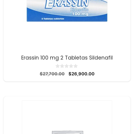
Erassin 100 mg 2 Tabletas Sildenafil
0
El
El
$
27,700.00
$
26,900.00
d
precio
precio
e
5
original
actual
era:
es:
$27,700.00.
$26,900.00.