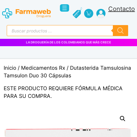
Saltar
Contacto
al
contenido
Búsqueda
de
productos
LA DROGUERÍA DE LOS COLOMBIANOS QUE MÁS CRECE
Inicio
/
Medicamentos Rx
/ Dutasterida Tamsulosina
Tamsulon Duo 30 Cápsulas
ESTE PRODUCTO REQUIERE FÓRMULA MÉDICA
PARA SU COMPRA.