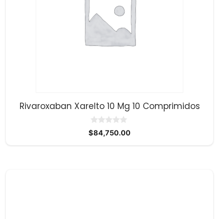
Rivaroxaban Xarelto 10 Mg 10 Comprimidos
0
$
84,750.00
d
e
5