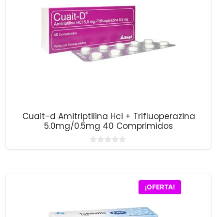
Cuait-d Amitriptilina Hci + Trifluoperazina
5.0mg/0.5mg 40 Comprimidos
0
d
e
5
¡OFERTA!