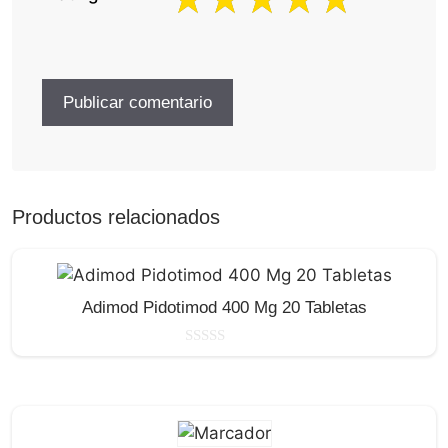
Productos relacionados
Adimod Pidotimod 400 Mg 20 Tabletas
0
d
e
5