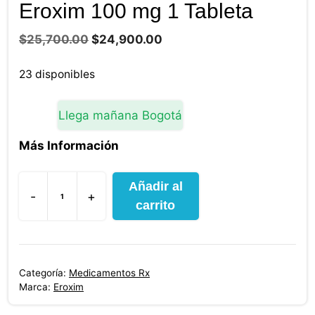
Eroxim 100 mg 1 Tableta
El
El
$
25,700.00
$
24,900.00
precio
precio
original
actual
23 disponibles
era:
es:
$25,700.00.
$24,900.00.
Llega mañana Bogotá
Más Información
Añadir al
-
+
Eroxim
carrito
100
mg
1
Categoría:
Medicamentos Rx
Tableta
Marca:
Eroxim
cantidad