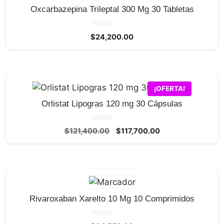
Oxcarbazepina Trileptal 300 Mg 30 Tabletas
0
$
24,200.00
d
e
5
¡OFERTA!
Orlistat Lipogras 120 mg 30 Cápsulas
0
El
El
$
121,400.00
$
117,700.00
d
precio
precio
e
5
original
actual
era:
es:
$121,400.00.
$117,700.00.
Rivaroxaban Xarelto 10 Mg 10 Comprimidos
0