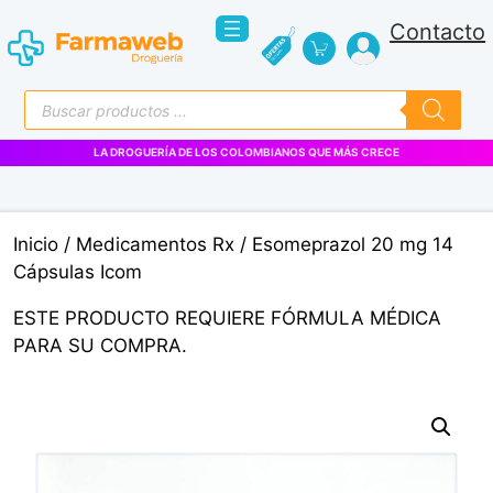
Saltar
Contacto
al
contenido
Búsqueda
de
productos
VENTAS EMPRESARIALES
Inicio
/
Medicamentos Rx
/ Esomeprazol 20 mg 14
Cápsulas Icom
ESTE PRODUCTO REQUIERE FÓRMULA MÉDICA
PARA SU COMPRA.