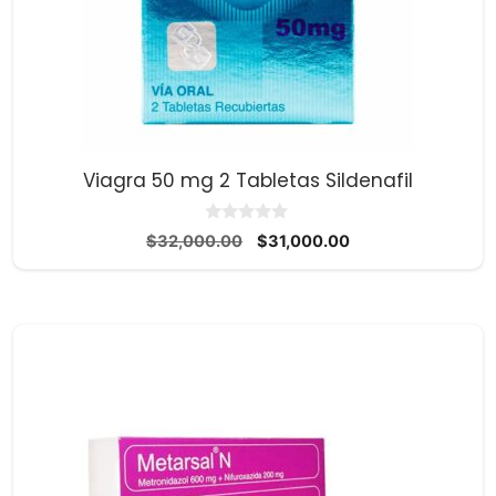
Viagra 50 mg 2 Tabletas Sildenafil
0
El
El
$
32,000.00
$
31,000.00
d
precio
precio
e
5
original
actual
era:
es:
$32,000.00.
$31,000.00.