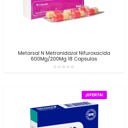
Metarsal N Metronidazol Nifuroxacida
600Mg/200Mg 18 Capsulas
0
d
e
5
¡OFERTA!