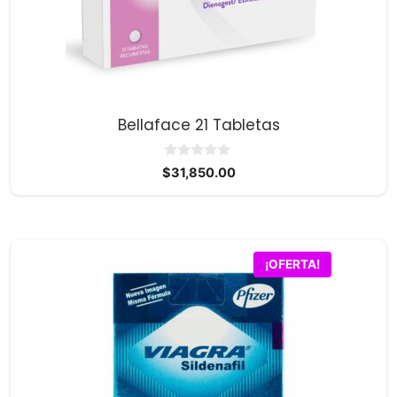
Bellaface 21 Tabletas
0
$
31,850.00
d
e
5
¡OFERTA!