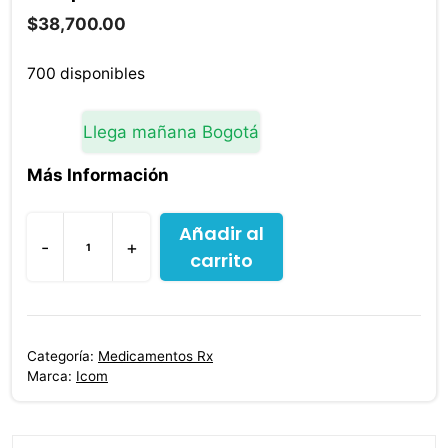
$
38,700.00
700 disponibles
Llega mañana Bogotá
Más Información
Añadir al
-
+
carrito
Esomeprazol
20
mg
14
Categoría:
Medicamentos Rx
Cápsulas
Marca:
Icom
Icom
cantidad