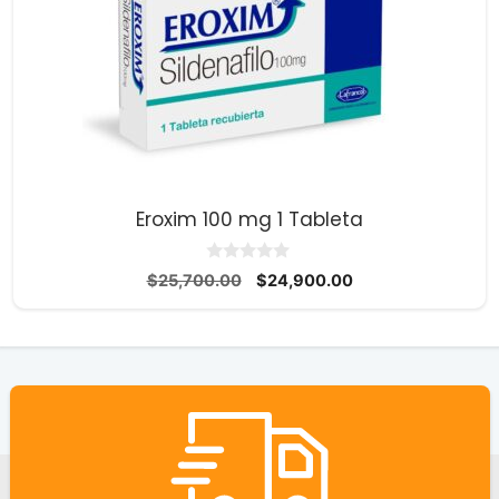
Eroxim 100 mg 1 Tableta
0
El
El
$
25,700.00
$
24,900.00
d
precio
precio
e
5
original
actual
era:
es:
$25,700.00.
$24,900.00.