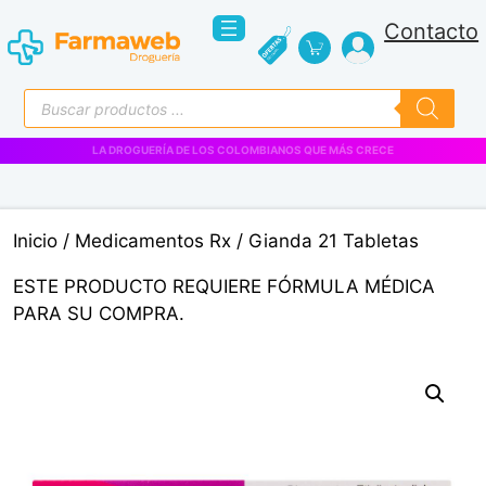
Saltar
Contacto
al
contenido
Búsqueda
de
productos
LA DROGUERÍA DE LOS COLOMBIANOS QUE MÁS CRECE
Inicio
/
Medicamentos Rx
/ Gianda 21 Tabletas
ESTE PRODUCTO REQUIERE FÓRMULA MÉDICA
PARA SU COMPRA.