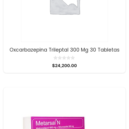
Oxcarbazepina Trileptal 300 Mg 30 Tabletas
0
$
24,200.00
d
e
5