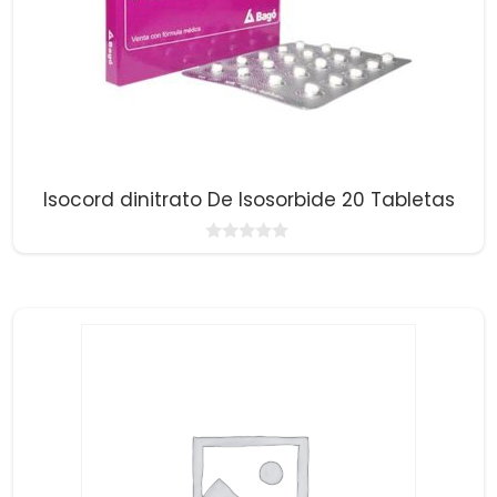
Isocord dinitrato De Isosorbide 20 Tabletas
0
d
e
5