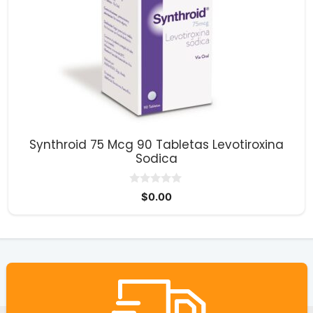
Synthroid 75 Mcg 90 Tabletas Levotiroxina
Sodica
0
$
0.00
d
e
5