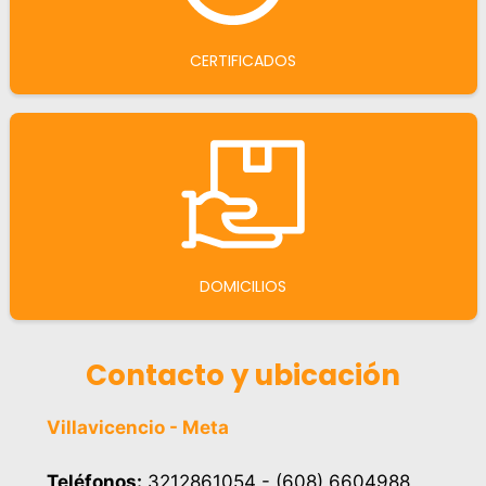
CERTIFICADOS
DOMICILIOS
Contacto y ubicación
Villavicencio - Meta
Teléfonos:
3212861054 - (608) 6604988