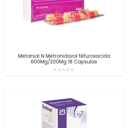
Metarsal N Metronidazol Nifuroxacida
600Mg/200Mg 18 Capsulas
0
d
e
5