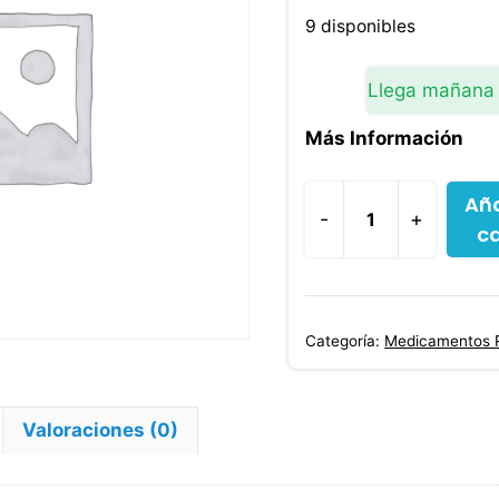
9 disponibles
Llega mañana
Más Información
Aña
-
+
ca
Lacosamida
Vimpat
150
Mg
Categoría:
Medicamentos 
28
Comprimidos
cantidad
Valoraciones (0)