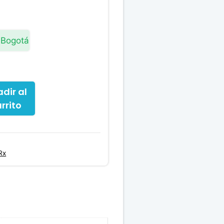
 Bogotá
dir al
rrito
Rx