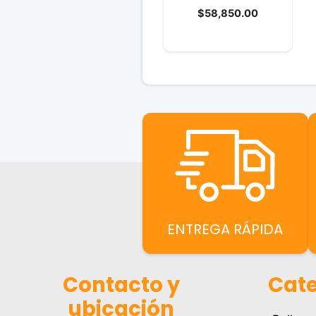
0
$
58,850.00
d
e
5
ENTREGA RÁPIDA
Contacto y
Cate
ubicación