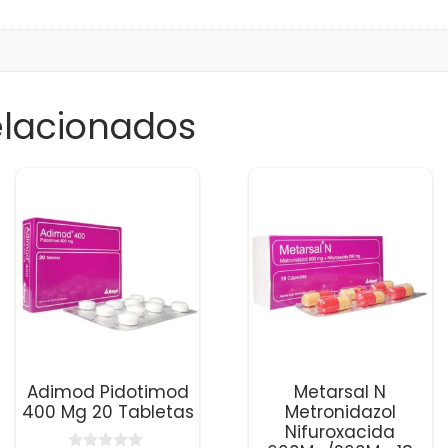
elacionados
Adimod Pidotimod
Metarsal N
400 Mg 20 Tabletas
Metronidazol
Nifuroxacida